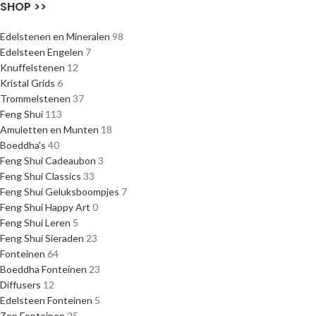
SHOP >>
Edelstenen en Mineralen
98
Edelsteen Engelen
7
Knuffelstenen
12
Kristal Grids
6
Trommelstenen
37
Feng Shui
113
Amuletten en Munten
18
Boeddha's
40
Feng Shui Cadeaubon
3
Feng Shui Classics
33
Feng Shui Geluksboompjes
7
Feng Shui Happy Art
0
Feng Shui Leren
5
Feng Shui Sieraden
23
Fonteinen
64
Boeddha Fonteinen
23
Diffusers
12
Edelsteen Fonteinen
5
Zen Fonteinen
25