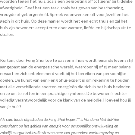
woorden tegen het huis, zoals een begroeting of ‘tot ziens’ bij tijdelijke
afwezigheid. Geef het een taak, zoals het geven van bescherming,
vreugde of geborgenheid. Spreek woonwensen uit voor jezelf en het
gezin in dit huis. Op deze manier wordt het een echt thuis en zal het
huis zijn bewoners accepteren door warmte, liefde en blijdschap uit te
stralen.
Kortom, door Feng Shui toe te passen in huis wordt iemands levensstijl
aangepast aan de energetische wereld, waardoor hij of zij meer balans
ervaart en zich onbelemmerd voelt bij het bereiken van persoonlijke
doelen. De kunst van een Feng Shui-expert is om rekening te houden
met alle verschillende soorten energieën die zich in het huis bevinden
en ze om te zetten in een prachtige symfonie. De bewoner is echter
volledig verantwoordelijk voor de klank van de melodie. Hoeveel hou jij
van je huis?
Als cum laude afgestudeerde Feng Shui Expert™ is Vandana Mehilal-Yee
consultant op het gebied van energie voor persoonlijke ontwikkeling en
zakelijke organisaties die streven naar een gezondere werkomgeving en