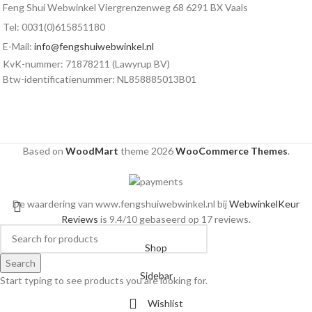
Feng Shui Webwinkel Viergrenzenweg 68 6291 BX Vaals
Tel: 0031(0)615851180
E-Mail:
info@fengshuiwebwinkel.nl
KvK-nummer: 71878211 (Lawyrup BV)
Btw-identificatienummer: NL858885013B01
Based on
WoodMart
theme
2026
WooCommerce Themes
.
De waardering van www.fengshuiwebwinkel.nl bij
WebwinkelKeur
Reviews
is 9.4/10 gebaseerd op 17 reviews.
Shop
Search
Sidebar
Start typing to see products you are looking for.
Wishlist