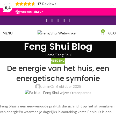
×
17
Reviews
9,4
0
MENU
€
0.0
Feng Shui Blog
Home
Feng Shui
FENG SHUI
De energie van het huis, een
energetische symfonie
admin
On 6 oktober 2025
Feng Shui is een eeuwenoude praktijk die zich richt op het stroomlijnen
van energieën waarmee je dagelijks in aanraking komt. Een huis is een