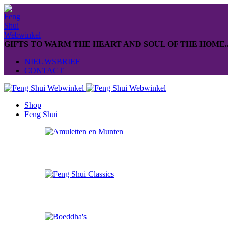
GIFTS TO WARM THE HEART AND SOUL OF THE HOME..
NIEUWSBRIEF
CONTACT
Shop
Feng Shui