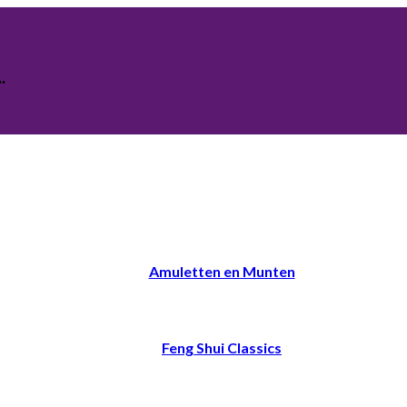
.
Amuletten en Munten
Feng Shui Classics