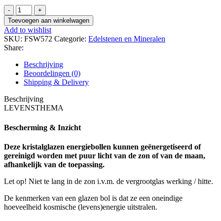
Feng
Shui
Toevoegen aan winkelwagen
Kristallen
Add to wishlist
Bol
SKU:
FSW572
Categorie:
Edelstenen en Mineralen
(8
Share:
cm)
aantal
Beschrijving
Beoordelingen (0)
Shipping & Delivery
Beschrijving
LEVENSTHEMA
Bescherming & Inzicht
Deze kristalglazen energiebollen kunnen geënergetiseerd of
gereinigd worden met puur licht van de zon of van de maan,
afhankelijk van de toepassing.
Let op! Niet te lang in de zon i.v.m. de vergrootglas werking / hitte.
De kenmerken van een glazen bol is dat ze een oneindige
hoeveelheid kosmische (levens)energie uitstralen.