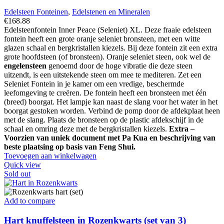
Edelsteen Fonteinen
,
Edelstenen en Mineralen
€
168.88
Edelsteenfontein Inner Peace (Seleniet) XL. Deze fraaie edelsteen
fontein heeft een grote oranje seleniet bronsteen, met een witte
glazen schaal en bergkristallen kiezels. Bij deze fontein zit een extra
grote hoofdsteen (of bronsteen). Oranje seleniet steen, ook wel de
engelensteen
genoemd door de hoge vibratie die deze steen
uitzendt, is een uitstekende steen om mee te mediteren. Zet een
Seleniet Fontein in je kamer om een vredige, beschermde
leefomgeving te creëren. De fontein heeft een bronsteen met één
(breed) boorgat. Het lampje kan naast de slang voor het water in het
boorgat gestoken worden. Verbind de pomp door de afdekplaat heen
met de slang. Plaats de bronsteen op de plastic afdekschijf in de
schaal en omring deze met de bergkristallen kiezels.
Extra –
Voorzien van uniek document met Pa Kua en beschrijving van
beste plaatsing op basis van Feng Shui.
Toevoegen aan winkelwagen
Quick view
Sold out
Add to compare
Hart knuffelsteen in Rozenkwarts (set van 3)