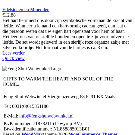
Edelstenen en Mineralen
€
12.88
Het hart herinnert ons door zijn symbolische vorm aan de kracht van
liefde. Wanneer u iemand een hartvormig cadeau geeft, dan laat u
die persoon weten dat uw eigen hart openstaat voor hem of haar.
Het leert ons van onszelf te houden en open te zijn voor universele
liefde. De set wordt geleverd in een sierlijk roze organza zakje met
zilveren koordje. Het formaat van de hartjes is ca. 3 cm.
Lees verder
Quick view
'GIFTS TO WARM THE HEART AND SOUL OF THE
HOME...'
Feng Shui Webwinkel Viergrenzenweg 68 6291 BX Vaals
Tel: 0031(0)615851180
E-Mail:
info@fengshuiwebwinkel.nl
KvK-nummer: 71878211 (Lawyrup BV)
Btw-identificatienummer: NL858885013B01
Based on
WoodMart
theme
2026
WooCommerce Themes
.