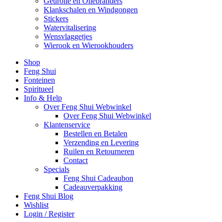
Geurolie en Oliebranders
Klankschalen en Windgongen
Stickers
Watervitalisering
Wensvlaggetjes
Wierook en Wierookhouders
Shop
Feng Shui
Fonteinen
Spiritueel
Info & Help
Over Feng Shui Webwinkel
Over Feng Shui Webwinkel
Klantenservice
Bestellen en Betalen
Verzending en Levering
Ruilen en Retourneren
Contact
Specials
Feng Shui Cadeaubon
Cadeauverpakking
Feng Shui Blog
Wishlist
Login / Register