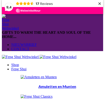
×
17
Reviews
9,4
GIFTS TO WARM THE HEART AND SOUL OF THE
HOME...
NIEUWSBRIEF
CONTACT
Shop
Feng Shui
Amuletten en Munten