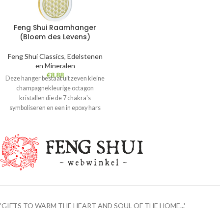
Feng Shui Raamhanger
(Bloem des Levens)
Feng Shui Classics
,
Edelstenen
en Mineralen
€
8.88
Deze hanger bestaat uit zeven kleine
champagnekleurige octagon
kristallen die de 7 chakra's
symboliseren en een in epoxy hars
gegoten bloem des levens. Wanneer
je deze in het raam ophangt, tovert
het zonlicht magisch licht door de
hele kamer!
Wordt geleverd in een blauw
kartonnen luxe geschenkdoos met
flyer in het Nederlands, Engels, Duits,
Frans, Italiaans en Spaans.
Lengte hanger 20 cm Gewicht 42 gr.
'GIFTS TO WARM THE HEART AND SOUL OF THE HOME...'