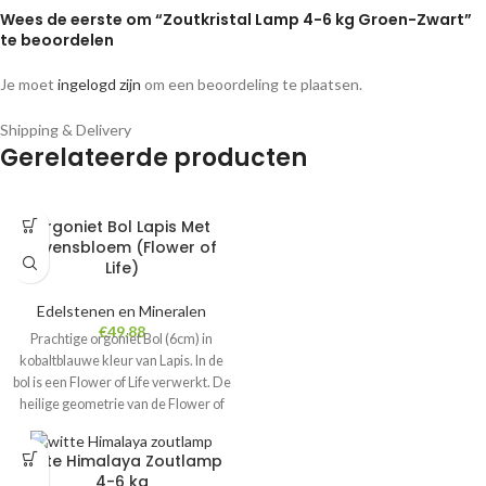
Wees de eerste om “Zoutkristal Lamp 4-6 kg Groen-Zwart”
te beoordelen
Je moet
ingelogd zijn
om een beoordeling te plaatsen.
Shipping & Delivery
Gerelateerde producten
Orgoniet Bol Lapis Met
Levensbloem (Flower of
Life)
Edelstenen en Mineralen
€
49.88
Prachtige orgoniet Bol (6cm) in
kobaltblauwe kleur van Lapis. In de
bol is een Flower of Life verwerkt. De
heilige geometrie van de Flower of
Life is in verschillende esoterische
stromingen terug te vinden. Het is
Witte Himalaya Zoutlamp
een krachtig spiritueel symbool vol
4-6 kg