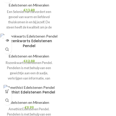
onszelf en anderen.
Edelstenen en Mineralen
€
13.88
Een Seleniet hart bevordert een
gevoel van warm en liefdevol
thuiskomen in en bij jezelf. De
steen heeft de kwaliteit om je de
kracht van universele liefde te laten
zien. Door zijn fijne harmoniserende,
SOLD
Rozenkwarts Edelstenen
OUT
zuiverende en beschermende
Pendel
energie is deze steen ook zeer
geschikt voor de baby- of
Edelstenen en Mineralen
kinderkamer. Om bij je te dragen, of
€
13.88
Rozenkwarts Edelstenen Pendel.
als cadeautje voor een geliefde.
Pendelen is met behulp van een
gewichtje aan een draadje,
verkrijgen van informatie, van
antwoorden op gewetensvragen tot
het opsporen van materiële
Amethist Edelstenen Pendel
voorwerpen. Deze mooie kristallen
pendel in gemaakt van top kwaliteit
Edelstenen en Mineralen
Rozenkwarts edelsteen, en
€
9.99
Amethist Edelstenen Pendel.
bevordert de mediamieke aanleg, de
Pendelen is met behulp van een
helderziendheid, alsook de