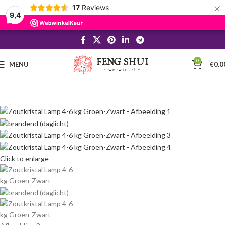
×
17
Reviews
9,4
0
MENU
€
0.0
Click to enlarge