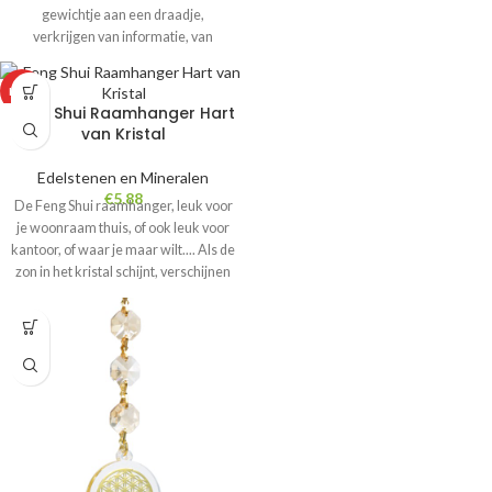
gewichtje aan een draadje,
buitenzintuiglijke waarnemingen.
verkrijgen van informatie, van
antwoorden op gewetensvragen tot
het opsporen van materiële
HOT
voorwerpen. Deze mooie kristallen
Feng Shui Raamhanger Hart
pendel in gemaakt van top kwaliteit
van Kristal
Amethist edelsteen, en bevordert de
mediamieke aanleg, de
Edelstenen en Mineralen
helderziendheid, alsook de
€
5.88
De Feng Shui raamhanger, leuk voor
buitenzintuiglijke waarnemingen.
je woonraam thuis, of ook leuk voor
kantoor, of waar je maar wilt.... Als de
zon in het kristal schijnt, verschijnen
vele regenboogjes die de omgeving
vullen met liefde en bescherming.