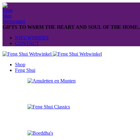
GIFTS TO WARM THE HEART AND SOUL OF THE HOME..
NIEUWSBRIEF
CONTACT
Shop
Feng Shui