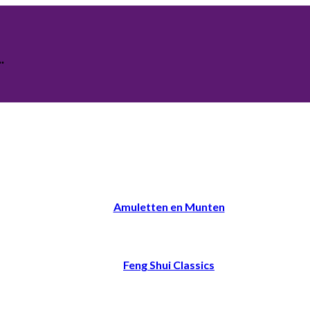
.
Amuletten en Munten
Feng Shui Classics