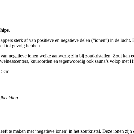
hips.
pers sterk af van positieve en negatieve delen (“ionen”) in de lucht. 
teit tot gevolg hebben.
an negatieve ionen welke aanwezig zijn bij zoutkristallen. Zout kan ee
welnesscenters, kuuroorden en tegenwoordig ook sauna’s volop met H
 15cm
afbeelding.
eeft te maken met ‘negatieve ionen’ in het zoutkristal. Deze ionen zij