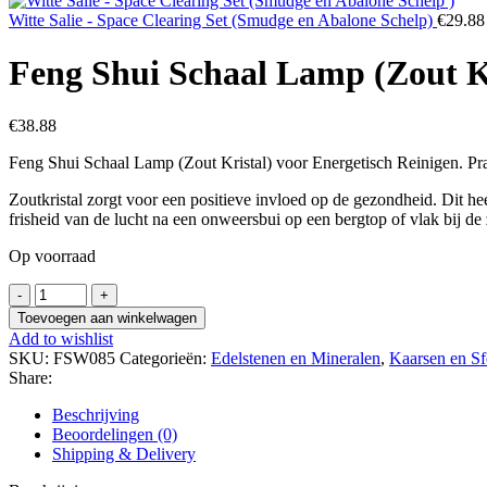
Witte Salie - Space Clearing Set (Smudge en Abalone Schelp)
€
29.88
Feng Shui Schaal Lamp (Zout Kr
€
38.88
Feng Shui Schaal Lamp (Zout Kristal) voor Energetisch Reinigen. Pra
Zoutkristal zorgt voor een positieve invloed op de gezondheid. Dit he
frisheid van de lucht na een onweersbui op een bergtop of vlak bij de 
Op voorraad
Feng
Shui
Toevoegen aan winkelwagen
Schaal
Add to wishlist
Lamp
SKU:
FSW085
Categorieën:
Edelstenen en Mineralen
,
Kaarsen en Sf
(Zout
Share:
Kristal)
voor
Beschrijving
Energetisch
Beoordelingen (0)
Reinigen
Shipping & Delivery
aantal