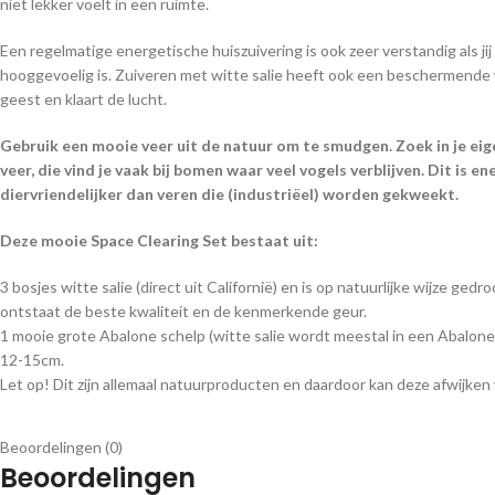
niet lekker voelt in een ruimte.
Een regelmatige energetische huiszuivering is ook zeer verstandig als jij 
hooggevoelig is. Zuiveren met witte salie heeft ook een beschermende 
geest en klaart de lucht.
Gebruik een mooie veer uit de natuur om te smudgen. Zoek in je ei
veer, die vind je vaak bij bomen waar veel vogels verblijven. Dit is e
diervriendelijker dan veren die (industriëel) worden gekweekt.
Deze mooie Space Clearing Set bestaat uit:
3 bosjes witte salie (direct uit Californië) en is op natuurlijke wijze ged
ontstaat de beste kwaliteit en de kenmerkende geur.
1 mooie grote Abalone schelp (witte salie wordt meestal in een Abalone
12-15cm.
Let op! Dit zijn allemaal natuurproducten en daardoor kan deze afwijken 
Beoordelingen (0)
Beoordelingen