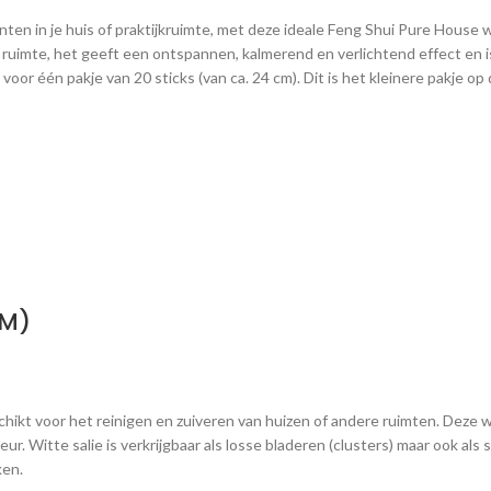
ten in je huis of praktijkruimte, met deze ideale Feng Shui Pure House 
e ruimte, het geeft een ontspannen, kalmerend en verlichtend effect en 
t voor één pakje van 20 sticks (van ca. 24 cm). Dit is het kleinere pakje op
EM)
hikt voor het reinigen en zuiveren van huizen of andere ruimten. Deze witt
 Witte salie is verkrijgbaar als losse bladeren (clusters) maar ook als s
ken.