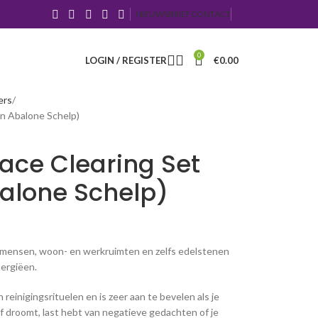
NIEUWSBRIEF
CONTACT
0
LOGIN / REGISTER
€
0.00
ers
en Abalone Schelp)
pace Clearing Set
alone Schelp)
 mensen, woon- en werkruimten en zelfs edelstenen
nergiëen.
 reinigingsrituelen en is zeer aan te bevelen als je
f droomt, last hebt van negatieve gedachten of je