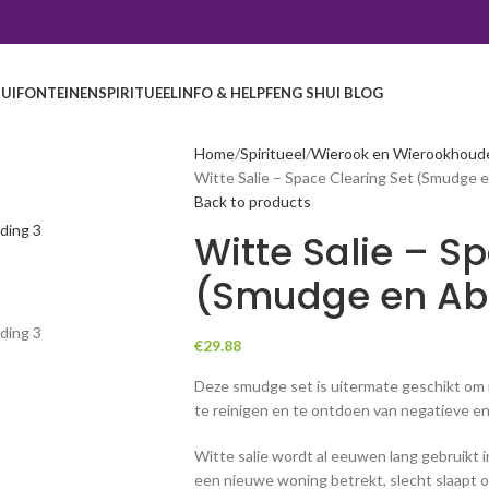
UI
FONTEINEN
SPIRITUEEL
INFO & HELP
FENG SHUI BLOG
Home
Spiritueel
Wierook en Wierookhoud
Witte Salie – Space Clearing Set (Smudge 
Back to products
Witte Salie – S
(Smudge en Ab
€
29.88
Deze smudge set is uitermate geschikt om
te reinigen en te ontdoen van negatieve e
Witte salie wordt al eeuwen lang gebruikt in
een nieuwe woning betrekt, slecht slaapt o