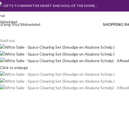
GIFTS TO WARM THE HEART AND SOUL OF THE HOME...
SHOP
FENG SH
Sold out
Click to enlarge