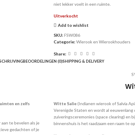
niet lekker voelt in een ruimte.
Uitverkocht
Add to wishlist
SKU:
FSW086
Categorie:
Wierook en Wierookhouders
Share:
SCHRIJVING
BEOORDELINGEN (0)
SHIPPING & DELIVERY
S
Wi
uimten en zelfs
Witte Salie
(Indianen wierook of Salvia Ap
Verenigde Staten en wordt al eeuwenlang do
zuiveringsceremonies (space clearing) en bi
 aan te bevelen als je
binnenshuis is het raadzaam een raam te o
tieve gedachten of je