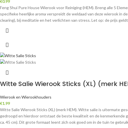
€
0.99
Feng Shui Pure House Wierook voor Reiniging (HEM). Breng alle 5 Elemen
specifieke heerlijke aroma verspreidt de weldaad van deze wierook in d
clearing), bij meditatie en het verlichten van stress. Let op: de prijs geld
Witte Salie Wierook Sticks (XL) (merk H
Wierook en Wierookhouders
€
1.99
Witte Salie Wierook Sticks (XL) (merk HEM). Witte salie is uitermate gesc
gedroogd en hierdoor ontstaat de beste kwaliteit en de kenmerkende geur.
ca. 45 cm). Dit grote formaat leent zich ook goed om in de tuin te gebrui