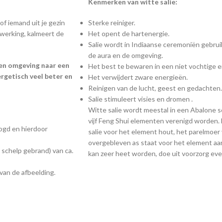
Kenmerken van witte salie:
of iemand uit je gezin
Sterke reiniger.
werking, kalmeert de
Het opent de hartenergie.
Salie wordt in Indiaanse ceremoniën gebrui
de aura en de omgeving.
gen omgeving naar een
Het best te bewaren in een niet vochtige e
nergetisch veel beter en
Het verwijdert zware energieën.
Reinigen van de lucht, geest en gedachten.
Salie stimuleert visies en dromen .
Witte salie wordt meestal in een Abalone s
vijf Feng Shui elementen verenigd worden.
roogd en hierdoor
salie voor het element hout, het parelmoer 
overgebleven as staat voor het element aar
 schelp gebrand) van ca.
kan zeer heet worden, doe uit voorzorg eve
van de afbeelding.