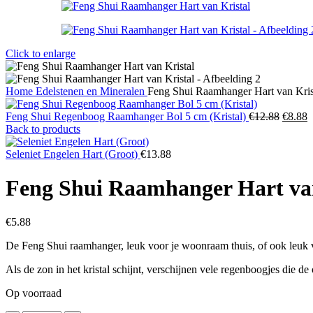
Click to enlarge
Home
Edelstenen en Mineralen
Feng Shui Raamhanger Hart van Kris
Oorspr
H
Feng Shui Regenboog Raamhanger Bol 5 cm (Kristal)
€
12.88
€
8.88
prijs
p
Back to products
was:
i
€12.88
€
Seleniet Engelen Hart (Groot)
€
13.88
Feng Shui Raamhanger Hart van
€
5.88
De Feng Shui raamhanger, leuk voor je woonraam thuis, of ook leuk 
Als de zon in het kristal schijnt, verschijnen vele regenboogjes die 
Op voorraad