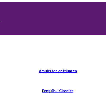
.
Amuletten en Munten
Feng Shui Classics