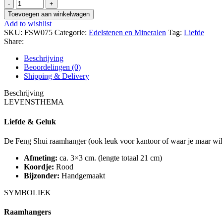
Feng
Shui
Toevoegen aan winkelwagen
Raamhanger
Add to wishlist
Hart
SKU:
FSW075
Categorie:
Edelstenen en Mineralen
Tag:
Liefde
van
Share:
Kristal
aantal
Beschrijving
Beoordelingen (0)
Shipping & Delivery
Beschrijving
LEVENSTHEMA
Liefde & Geluk
De Feng Shui raamhanger (ook leuk voor kantoor of waar je maar wilt…
Afmeting:
ca. 3×3 cm. (lengte totaal 21 cm)
Koordje:
Rood
Bijzonder:
Handgemaakt
SYMBOLIEK
Raamhangers