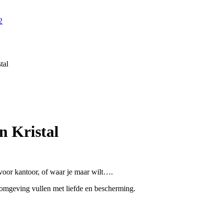
tal
onkelijke
uidige
rijs
s:
.
8.88.
 Kristal
voor kantoor, of waar je maar wilt….
de omgeving vullen met liefde en bescherming.