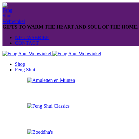
GIFTS TO WARM THE HEART AND SOUL OF THE HOME..
NIEUWSBRIEF
CONTACT
Shop
Feng Shui