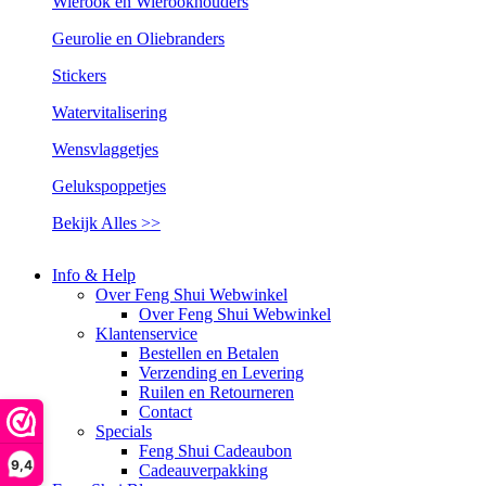
Wierook en Wierookhouders
Geurolie en Oliebranders
Stickers
Watervitalisering
Wensvlaggetjes
Gelukspoppetjes
Bekijk Alles >>
Info & Help
Over Feng Shui Webwinkel
Over Feng Shui Webwinkel
Klantenservice
Bestellen en Betalen
Verzending en Levering
Ruilen en Retourneren
Contact
Specials
Feng Shui Cadeaubon
9,4
Cadeauverpakking