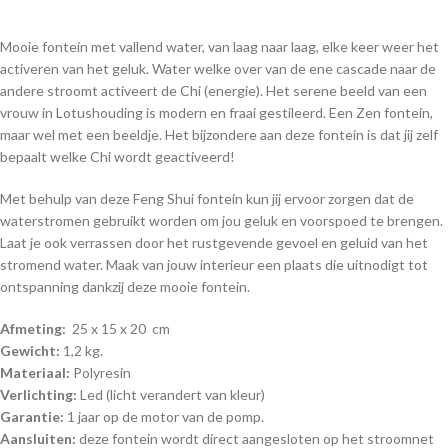
Mooie fontein met vallend water, van laag naar laag, elke keer weer het
activeren van het geluk. Water welke over van de ene cascade naar de
andere stroomt activeert de Chi (energie). Het serene beeld van een
vrouw in Lotushouding is modern en fraai gestileerd. Een Zen fontein,
maar wel met een beeldje. Het bijzondere aan deze fontein is dat jij zelf
bepaalt welke Chi wordt geactiveerd!
Met behulp van deze Feng Shui fontein kun jij ervoor zorgen dat de
waterstromen gebruikt worden om jou geluk en voorspoed te brengen.
Laat je ook verrassen door het rustgevende gevoel en geluid van het
stromend water. Maak van jouw interieur een plaats die uitnodigt tot
ontspanning dankzij deze mooie fontein.
Afmeting:
25 x 15 x 20 cm
Gewicht:
1,2 kg.
Materiaal:
Polyresin
Verlichting:
Led (licht verandert van kleur)
Garantie:
1 jaar op de motor van de pomp.
Aansluiten:
deze fontein wordt direct aangesloten op het stroomnet