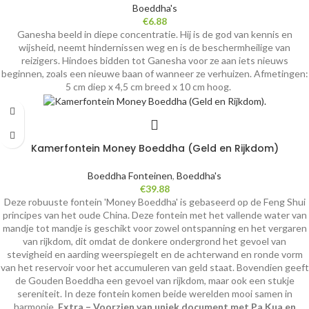
Boeddha's
€
6.88
Ganesha beeld in diepe concentratie. Hij is de god van kennis en
wijsheid, neemt hindernissen weg en is de beschermheilige van
reizigers. Hindoes bidden tot Ganesha voor ze aan iets nieuws
beginnen, zoals een nieuwe baan of wanneer ze verhuizen. Afmetingen:
5 cm diep x 4,5 cm breed x 10 cm hoog.
Kamerfontein Money Boeddha (Geld en Rijkdom)
Boeddha Fonteinen
,
Boeddha's
€
39.88
Deze robuuste fontein 'Money Boeddha' is gebaseerd op de Feng Shui
principes van het oude China. Deze fontein met het vallende water van
mandje tot mandje is geschikt voor zowel ontspanning en het vergaren
van rijkdom, dit omdat de donkere ondergrond het gevoel van
stevigheid en aarding weerspiegelt en de achterwand en ronde vorm
van het reservoir voor het accumuleren van geld staat. Bovendien geeft
de Gouden Boeddha een gevoel van rijkdom, maar ook een stukje
sereniteit. In deze fontein komen beide werelden mooi samen in
harmonie.
Extra – Voorzien van uniek document met Pa Kua en