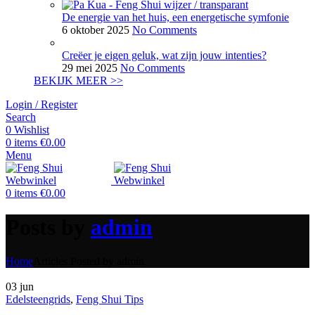
De energie van het huis, een energetische symfonie
6 oktober 2025
No Comments
Creëer je eigen geluk, wat zijn jouw intenties?
29 mei 2025
No Comments
BEKIJK MEER >>
Login / Register
Search
0
Wishlist
0
items
€
0.00
Menu
0
items
€
0.00
Posts by
admin
Home
Articles Posted by admin
03
jun
Edelsteengrids
,
Feng Shui Tips