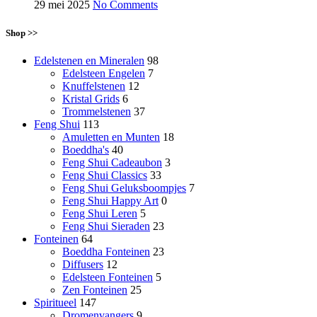
29 mei 2025
No Comments
Shop >>
Edelstenen en Mineralen
98
Edelsteen Engelen
7
Knuffelstenen
12
Kristal Grids
6
Trommelstenen
37
Feng Shui
113
Amuletten en Munten
18
Boeddha's
40
Feng Shui Cadeaubon
3
Feng Shui Classics
33
Feng Shui Geluksboompjes
7
Feng Shui Happy Art
0
Feng Shui Leren
5
Feng Shui Sieraden
23
Fonteinen
64
Boeddha Fonteinen
23
Diffusers
12
Edelsteen Fonteinen
5
Zen Fonteinen
25
Spiritueel
147
Dromenvangers
9