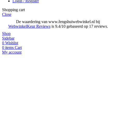
Login / Register
Shopping cart
Close
De waardering van www.fengshuiwebwinkel.nl bij
WebwinkelKeur Reviews
is 9.4/10 gebaseerd op 17 reviews.
Shop
Sidebar
0
Wishlist
0
items
Cart
My account