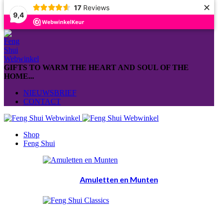
×
17
Reviews
9,4
GIFTS TO WARM THE HEART AND SOUL OF THE
HOME...
NIEUWSBRIEF
CONTACT
Shop
Feng Shui
Amuletten en Munten