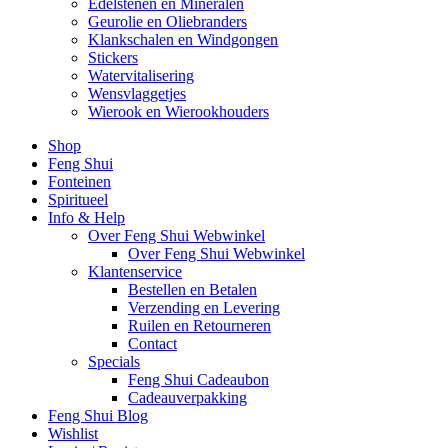
Edelstenen en Mineralen
Geurolie en Oliebranders
Klankschalen en Windgongen
Stickers
Watervitalisering
Wensvlaggetjes
Wierook en Wierookhouders
Shop
Feng Shui
Fonteinen
Spiritueel
Info & Help
Over Feng Shui Webwinkel
Over Feng Shui Webwinkel
Klantenservice
Bestellen en Betalen
Verzending en Levering
Ruilen en Retourneren
Contact
Specials
Feng Shui Cadeaubon
Cadeauverpakking
Feng Shui Blog
Wishlist