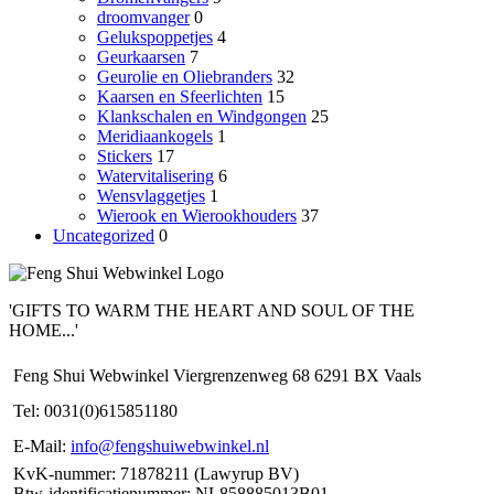
droomvanger
0
Gelukspoppetjes
4
Geurkaarsen
7
Geurolie en Oliebranders
32
Kaarsen en Sfeerlichten
15
Klankschalen en Windgongen
25
Meridiaankogels
1
Stickers
17
Watervitalisering
6
Wensvlaggetjes
1
Wierook en Wierookhouders
37
Uncategorized
0
'GIFTS TO WARM THE HEART AND SOUL OF THE
HOME...'
Feng Shui Webwinkel Viergrenzenweg 68 6291 BX Vaals
Tel: 0031(0)615851180
E-Mail:
info@fengshuiwebwinkel.nl
KvK-nummer: 71878211 (Lawyrup BV)
Btw-identificatienummer: NL858885013B01