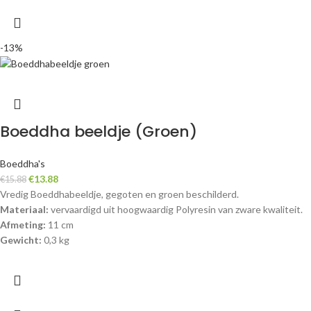
-13%
Boeddha beeldje (Groen)
Boeddha's
€
13.88
€
15.88
Vredig Boeddhabeeldje, gegoten en groen beschilderd.
Materiaal:
vervaardigd uit hoogwaardig Polyresin van zware kwaliteit.
Afmeting:
11 cm
Gewicht:
0,3 kg