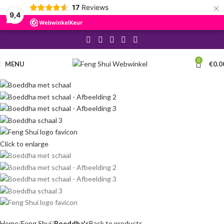
×
17
Reviews
9,4
0
MENU
€
0.0
Click to enlarge
Home
Feng Shui
Boeddha's
Back to products