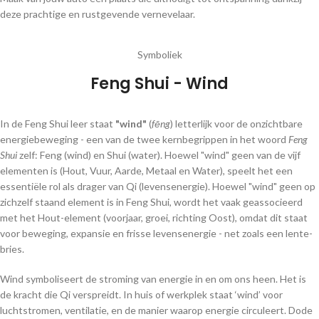
deze prachtige en rustgevende vernevelaar.
Symboliek
Feng Shui - Wind
In de Feng Shui leer staat
"wind"
(
fēng
) letterlijk voor de onzichtbare
energiebeweging - een van de twee kernbegrippen in het woord
Feng
Shui
zelf: Feng (wind) en Shui (water). Hoewel "wind" geen van de vijf
elementen is (Hout, Vuur, Aarde, Metaal en Water), speelt het een
essentiële rol als drager van Qi (levensenergie). Hoewel "wind" geen op
zichzelf staand element is in Feng Shui, wordt het vaak geassocieerd
met het Hout-element (voorjaar, groei, richting Oost), omdat dit staat
voor beweging, expansie en frisse levensenergie - net zoals een lente-
bries.
Wind symboliseert de stroming van energie in en om ons heen. Het is
de kracht die Qi verspreidt. In huis of werkplek staat ‘wind’ voor
luchtstromen, ventilatie, en de manier waarop energie circuleert. Dode