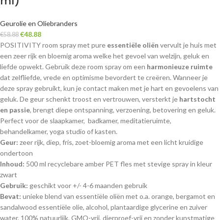
ml)
Geurolie en Oliebranders
€
48.88
€
58.88
POSITIVITY room spray met pure
essentiële oliën
vervult je huis met
een zeer rijk en bloemig aroma welke het gevoel van welzijn, geluk en
liefde opwekt. Gebruik deze room spray om een
harmonieuze ruimte
dat zelfliefde, vrede en optimisme bevordert te creëren. Wanneer je
deze spray gebruikt, kun je contact maken met je hart en gevoelens van
geluk. De geur schenkt troost en vertrouwen, versterkt je
hartstocht
en passie
, brengt diepe ontspanning, verzoening, betovering en geluk.
Perfect voor de slaapkamer, badkamer, meditatieruimte,
behandelkamer, yoga studio of kasten.
Geur:
zeer rijk, diep, fris, zoet-bloemig aroma met een licht kruidige
ondertoon
Inhoud:
500 ml recyclebare amber PET fles met stevige spray in kleur
zwart
Gebruik:
geschikt voor +/- 4-6 maanden gebruik
Bevat:
unieke blend van essentiële oliën met o.a. orange, bergamot en
sandalwood essentiële olie, alcohol, plantaardige glycerine en zuiver
water, 100% natuurlijk, GMO-vrij, dierproef-vrij en zonder kunstmatige