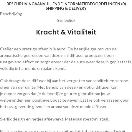
BESCHRIJVING
AANVULLENDE INFORMATIE
BEOORDELINGEN (0)
SHIPPING & DELIVERY
Beschrijving
Symboliek
Kracht & Vitaliteit
Creëer een prettige sfeer in je auto! De heerlijke geuren van de
aromatische geurolieën van deze mini diffuser produceert een
rustgevend effect en zorgt ervoor dat de auto waar deze in geplaatst is
volledig in harmonie en balans komt.
Ook draagt deze diffuser bij aan het vergroten van vitaliteit en serene
sfeer van de ruimte. Met behulp van deze Feng Shui diffuser kun
je ervoor zorgen dat je de heerlijke geuren gebruikt om jouw
welbevinden een positieve boost te geven. Laat je ook verrassen door
het rustgevende gevoel en aroma van deze mooie diffuser.
Sierlijk design en netjes afgewerkt. Materiaal roestvrij staal.
Maak van jouw auto een plaats die uitnodigt tot ontspanning dankzij