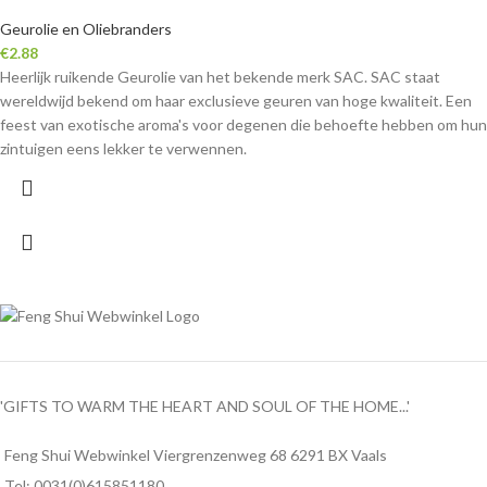
Geurolie en Oliebranders
€
2.88
Heerlijk ruikende Geurolie van het bekende merk SAC. SAC staat
wereldwijd bekend om haar exclusieve geuren van hoge kwaliteit. Een
feest van exotische aroma's voor degenen die behoefte hebben om hun
zintuigen eens lekker te verwennen.
'GIFTS TO WARM THE HEART AND SOUL OF THE HOME...'
Feng Shui Webwinkel Viergrenzenweg 68 6291 BX Vaals
Tel: 0031(0)615851180