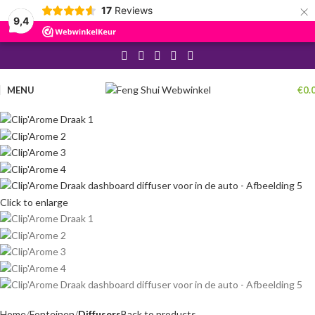
×
17
Reviews
9,4
MENU
€
0.
Click to enlarge
Home
Fonteinen
Diffusers
Back to products