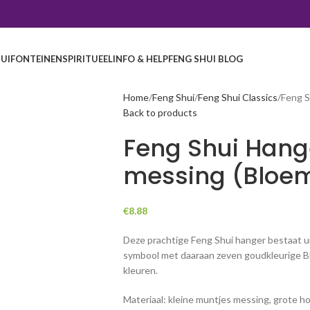
UI
FONTEINEN
SPIRITUEEL
INFO & HELP
FENG SHUI BLOG
Home
Feng Shui
Feng Shui Classics
Feng S
Back to products
Feng Shui Hang
messing (Bloem
€
8.88
Deze prachtige Feng Shui hanger bestaat u
symbool met daaraan zeven goudkleurige B
kleuren.
Materiaal: kleine muntjes messing, grote h