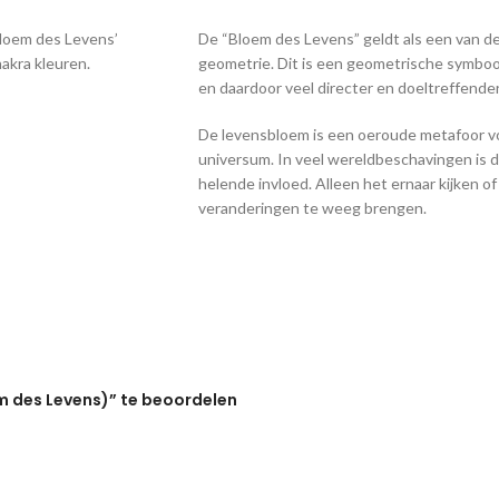
Bloem des Levens’
De “Bloem des Levens” geldt als een van de
akra kleuren.
geometrie. Dit is een geometrische symbool
en daardoor veel directer en doeltreffende
De levensbloem is een oeroude metafoor vo
universum. In veel wereldbeschavingen is 
helende invloed. Alleen het ernaar kijken o
veranderingen te weeg brengen.
m des Levens)” te beoordelen