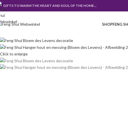
GIFTS TO WARM THE HEART AND SOUL OF THE HOME...
SHOP
FENG SH
Click to enlarge