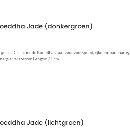
Boeddha Jade (donkergroen)
luk. De Lachende Boeddha staat voor voorspoed, rijkdom, barmhartighe
e energie versterker. Lengte: 31 cm.
oeddha Jade (lichtgroen)