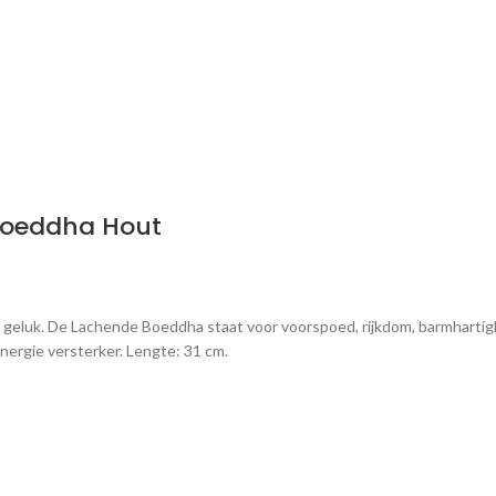
Boeddha Hout
luk. De Lachende Boeddha staat voor voorspoed, rijkdom, barmhartighe
e energie versterker. Lengte: 31 cm.