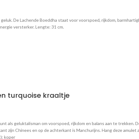
luk. De Lachende Boeddha staat voor voorspoed, rijkdom, barmhartighe
e energie versterker. Lengte: 31 cm.
 turquoise kraaltje
nt als geluktalisman om voorspoed, rijkdom en balans aan te trekken. De
nt zijn Chinees en op de achterkant is Manchurijns. Hang deze amulet aan 
nt): koper