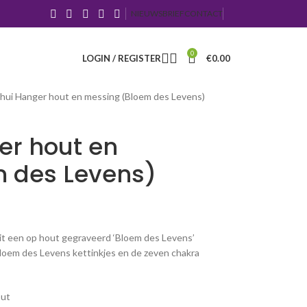
NIEUWSBRIEF
CONTACT
0
LOGIN / REGISTER
€
0.00
hui Hanger hout en messing (Bloem des Levens)
er hout en
 des Levens)
it een op hout gegraveerd ‘Bloem des Levens’
loem des Levens kettinkjes en de zeven chakra
out