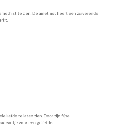
 amethist te zien. De amethist heeft een zuiverende
erkt.
 liefde te laten zien. Door zijn fijne
cadeautje voor een geliefde.