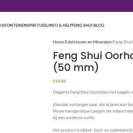
UI
FONTEINEN
SPIRITUEEL
INFO & HELP
FENG SHUI BLOG
Home
Edelstenen en Mineralen
Feng Shui
Feng Shui Oorh
(50 mm)
€
18.88
Elegante Feng Shui Oorbellen met pegels van
Klassiek oorhanger paar, dat al jaren een be
Mooie handgeslepen pegels die vrijwel helem
bij een moderne outfit.
Het product is nikkel-, lood- en cadmiumvrij.