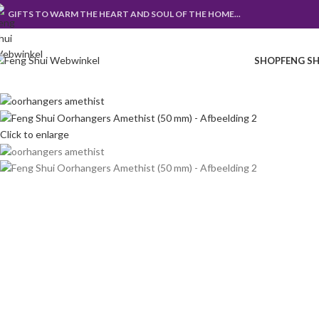
GIFTS TO WARM THE HEART AND SOUL OF THE HOME...
SHOP
FENG SH
Click to enlarge