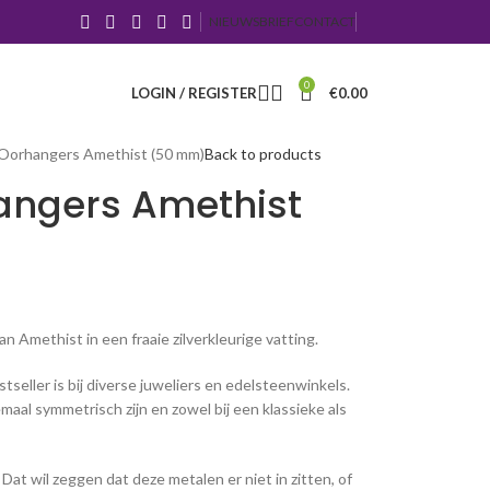
NIEUWSBRIEF
CONTACT
0
LOGIN / REGISTER
€
0.00
 Oorhangers Amethist (50 mm)
Back to products
angers Amethist
 Amethist in een fraaie zilverkleurige vatting.
stseller is bij diverse juweliers en edelsteenwinkels.
aal symmetrisch zijn en zowel bij een klassieke als
 Dat wil zeggen dat deze metalen er niet in zitten, of