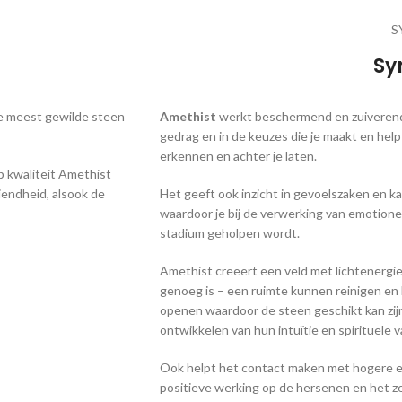
S
Sy
 de meest gewilde steen
Amethist
­ werkt beschermend en zuiverend.
gedrag en in de keuzes die je maakt en hel
erkennen en achter je laten.
 kwaliteit Amethist
iendheid, alsook de
Het geeft ook inzicht in gevoelszaken en k
waardoor je bij de verwerking van emotionel
stadium geholpen wordt.
Amethist creëert een veld met lichtenergie
genoeg is – een ruimte kunnen reinigen en
openen waardoor de steen geschikt kan zij
ontwikkelen van hun intuïtie en spirituele 
Ook helpt het contact maken met hogere e
positieve werking op de hersenen en het ze