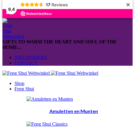
×
17
Reviews
9,4
GIFTS TO WARM THE HEART AND SOUL OF THE
HOME...
NIEUWSBRIEF
CONTACT
Shop
Feng Shui
Amuletten en Munten