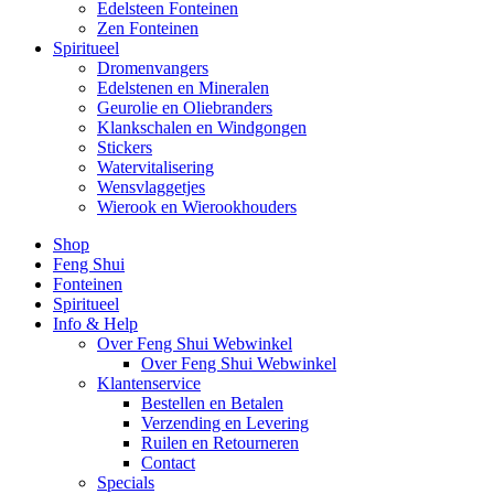
Edelsteen Fonteinen
Zen Fonteinen
Spiritueel
Dromenvangers
Edelstenen en Mineralen
Geurolie en Oliebranders
Klankschalen en Windgongen
Stickers
Watervitalisering
Wensvlaggetjes
Wierook en Wierookhouders
Shop
Feng Shui
Fonteinen
Spiritueel
Info & Help
Over Feng Shui Webwinkel
Over Feng Shui Webwinkel
Klantenservice
Bestellen en Betalen
Verzending en Levering
Ruilen en Retourneren
Contact
Specials