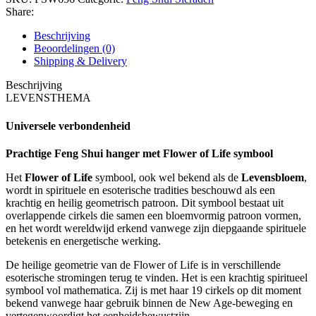
of
Share:
Life)
aantal
Beschrijving
Beoordelingen (0)
Shipping & Delivery
Beschrijving
LEVENSTHEMA
Universele verbondenheid
Prachtige Feng Shui hanger met Flower of Life symbool
Het
Flower of Life
symbool, ook wel bekend als de
Levensbloem
,
wordt in spirituele en esoterische tradities beschouwd als een
krachtig en heilig geometrisch patroon. Dit symbool bestaat uit
overlappende cirkels die samen een bloemvormig patroon vormen,
en het wordt wereldwijd erkend vanwege zijn diepgaande spirituele
betekenis en energetische werking.
De heilige geometrie van de Flower of Life is in verschillende
esoterische stromingen terug te vinden. Het is een krachtig spiritueel
symbool vol mathematica. Zij is met haar 19 cirkels op dit moment
bekend vanwege haar gebruik binnen de New Age-beweging en
vertegenwoordigt het eenheidsbewustzijn.