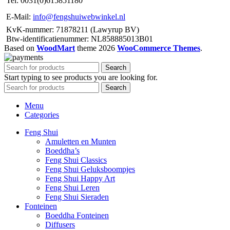
Tel: 0031(0)615851180
E-Mail:
info@fengshuiwebwinkel.nl
KvK-nummer: 71878211 (Lawyrup BV)
Btw-identificatienummer: NL858885013B01
Based on
WoodMart
theme
2026
WooCommerce Themes
.
Search
Start typing to see products you are looking for.
Search
Menu
Categories
Feng Shui
Amuletten en Munten
Boeddha’s
Feng Shui Classics
Feng Shui Geluksboompjes
Feng Shui Happy Art
Feng Shui Leren
Feng Shui Sieraden
Fonteinen
Boeddha Fonteinen
Diffusers