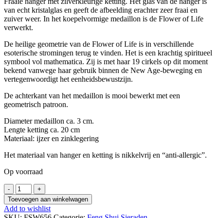
Fraaie hanger met zilverkleurige ketting. Het glas van de hanger is
van echt kristalglas en geeft de afbeelding erachter zeer fraai en
zuiver weer. In het koepelvormige medaillon is de Flower of Life
verwerkt.
De heilige geometrie van de Flower of Life is in verschillende
esoterische stromingen terug te vinden. Het is een krachtig spiritueel
symbool vol mathematica. Zij is met haar 19 cirkels op dit moment
bekend vanwege haar gebruik binnen de New Age-beweging en
vertegenwoordigt het eenheidsbewustzijn.
De achterkant van het medaillon is mooi bewerkt met een
geometrisch patroon.
Diameter medaillon ca. 3 cm.
Lengte ketting ca. 20 cm
Materiaal: ijzer en zinklegering
Het materiaal van hanger en ketting is nikkelvrij en “anti-allergic”.
Op voorraad
Gelukshanger
met
Toevoegen aan winkelwagen
Levensbloem
Add to wishlist
(Flower
SKU:
FSW656
Categorie:
Feng Shui Sieraden