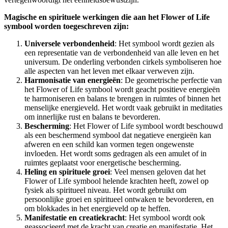
Magische en spirituele werkingen die aan het Flower of Life
symbool worden toegeschreven zijn:
Universele verbondenheid
: Het symbool wordt gezien als
een representatie van de verbondenheid van alle leven en het
universum. De onderling verbonden cirkels symboliseren hoe
alle aspecten van het leven met elkaar verweven zijn.
Harmonisatie van energieën
: De geometrische perfectie van
het Flower of Life symbool wordt geacht positieve energieën
te harmoniseren en balans te brengen in ruimtes of binnen het
menselijke energieveld. Het wordt vaak gebruikt in meditaties
om innerlijke rust en balans te bevorderen.
Bescherming
: Het Flower of Life symbool wordt beschouwd
als een beschermend symbool dat negatieve energieën kan
afweren en een schild kan vormen tegen ongewenste
invloeden. Het wordt soms gedragen als een amulet of in
ruimtes geplaatst voor energetische bescherming.
Heling en spirituele groei
: Veel mensen geloven dat het
Flower of Life symbool helende krachten heeft, zowel op
fysiek als spiritueel niveau. Het wordt gebruikt om
persoonlijke groei en spiritueel ontwaken te bevorderen, en
om blokkades in het energieveld op te heffen.
Manifestatie en creatiekracht
: Het symbool wordt ook
geassocieerd met de kracht van creatie en manifestatie. Het