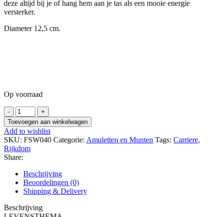
deze altijd bij je of hang hem aan je tas als een mooie energie
versterker.
Diameter 12,5 cm.
Op voorraad
Grote
Chinese
Toevoegen aan winkelwagen
Rijkdom
Add to wishlist
en
SKU:
FSW040
Categorie:
Amuletten en Munten
Tags:
Carriere
,
Geluk
Rijkdom
Quing-
Share:
Dynastie
Munt
Beschrijving
aantal
Beoordelingen (0)
Shipping & Delivery
Beschrijving
LEVENSTHEMA