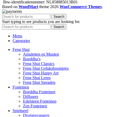
Btw-identificatienummer: NL858885013B01
Based on
WoodMart
theme
2026
WooCommerce Themes
.
Search
Start typing to see products you are looking for.
Search
Menu
Categories
Feng Shui
Amuletten en Munten
Boeddha’s
Feng Shui Classics
Feng Shui Geluksboompjes
Feng Shui Happy Art
Feng Shui Leren
Feng Shui Sieraden
Fonteinen
Boeddha Fonteinen
Diffusers
Edelsteen Fonteinen
Zen Fonteinen
Spiritueel
Dromenvangers