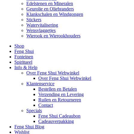
Edelstenen en Mineralen
Geurolie en Oliebranders
Klankschalen en Windgongen
Stickers
Watervitalisering
Wensvlaggetjes
Wierook en Wierookhouders
Shop
Feng Shui
Fonteinen
Spiritueel
Info & Help
Over Feng Shui Webwinkel
Over Feng Shui Webwinkel
Klantenservice
Bestellen en Betalen
Verzending en Levering
Ruilen en Retourneren
Contact
Specials
Feng Shui Cadeaubon
Cadeauverpakking
Feng Shui Blog
Wishlist