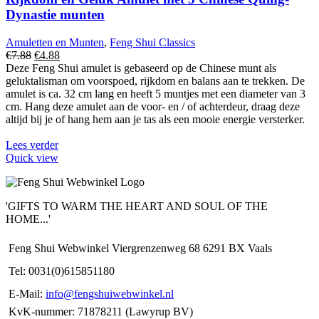
Dynastie munten
Amuletten en Munten
,
Feng Shui Classics
Oorspronkelijke
Huidige
€
7.88
€
4.88
prijs
prijs
Deze Feng Shui amulet is gebaseerd op de Chinese munt als
was:
is:
geluktalisman om voorspoed, rijkdom en balans aan te trekken. De
€7.88.
€4.88.
amulet is ca. 32 cm lang en heeft 5 muntjes met een diameter van 3
cm. Hang deze amulet aan de voor- en / of achterdeur, draag deze
altijd bij je of hang hem aan je tas als een mooie energie versterker.
Lees verder
Quick view
'GIFTS TO WARM THE HEART AND SOUL OF THE
HOME...'
Feng Shui Webwinkel Viergrenzenweg 68 6291 BX Vaals
Tel: 0031(0)615851180
E-Mail:
info@fengshuiwebwinkel.nl
KvK-nummer: 71878211 (Lawyrup BV)