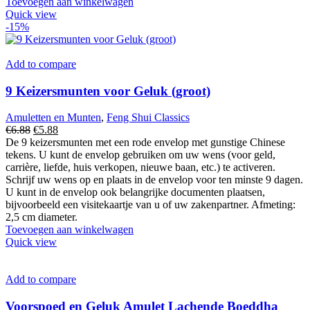
Toevoegen aan winkelwagen
Quick view
-15%
Add to compare
9 Keizersmunten voor Geluk (groot)
Amuletten en Munten
,
Feng Shui Classics
Oorspronkelijke
Huidige
€
6.88
€
5.88
prijs
prijs
De 9 keizersmunten met een rode envelop met gunstige Chinese
was:
is:
tekens. U kunt de envelop gebruiken om uw wens (voor geld,
€6.88.
€5.88.
carrière, liefde, huis verkopen, nieuwe baan, etc.) te activeren.
Schrijf uw wens op en plaats in de envelop voor ten minste 9 dagen.
U kunt in de envelop ook belangrijke documenten plaatsen,
bijvoorbeeld een visitekaartje van u of uw zakenpartner. Afmeting:
2,5 cm diameter.
Toevoegen aan winkelwagen
Quick view
Add to compare
Voorspoed en Geluk Amulet Lachende Boeddha