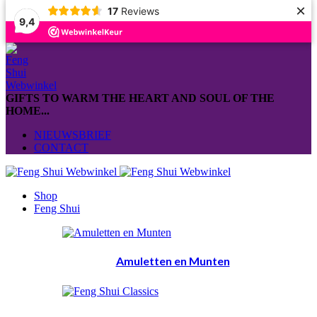
×
17
Reviews
9,4
GIFTS TO WARM THE HEART AND SOUL OF THE
HOME...
NIEUWSBRIEF
CONTACT
Shop
Feng Shui
Amuletten en Munten