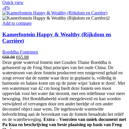
Quick view
-4%
Add to compare
Kamerfontein Happy & Wealthy (Rijkdom en
Carrière)
Boeddha Fonteinen
Oorspronkelijke
Huidige
€
68.88
€
65.88
prijs
prijs
Deze grote waterval fontein met Gouden Thaise Boeddha is
was:
is:
gebaseerd op de Feng Shui principes van het oude China. De
€68.88.
€65.88.
waterstroom van deze fontein produceert een rustgevend geluid en
zorgt ervoor dat de ruimte waar deze in geplaatst is, volledig in
harmonie en balans komt om op de juiste wijze 'zaken te doen'. Met
een watermuur van 42 cm hoog biedt deze fontein een mooi
oppervlak voor het water dat stroomt, met een reliëfmuur voor meer
beweging. Het Boeddhabeeld wordt meegeleverd en kan worden
verwijderd of vervangen door een ander beeldje of een ander
decoratief object naar wens. De ingebouwde warmwitte
ledverlichting aan de bovenkant van de fontein benadrukt het reliëf
en de waterbeweging.
Extra – Voorzien van uniek document met
Pa Kua en beschrijving van beste plaatsing op basis van Feng