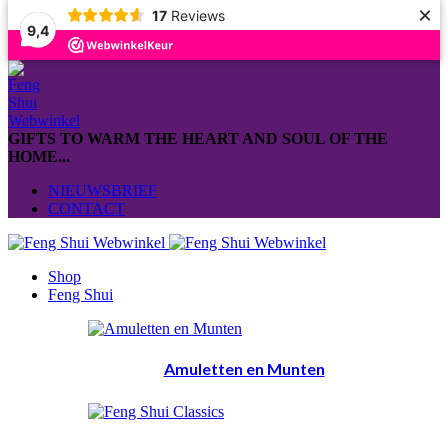
×
17
Reviews
9,4
GIFTS TO WARM THE HEART AND SOUL OF THE
HOME...
NIEUWSBRIEF
CONTACT
Shop
Feng Shui
Amuletten en Munten