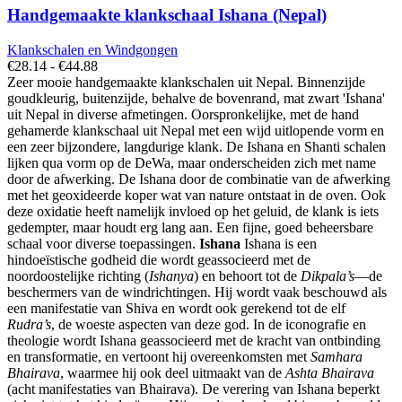
Handgemaakte klankschaal Ishana (Nepal)
Klankschalen en Windgongen
Prijsklasse:
€
28.14
-
€
44.88
€28.14
Zeer mooie handgemaakte klankschalen uit Nepal. Binnenzijde
tot
goudkleurig, buitenzijde, behalve de bovenrand, mat zwart 'Ishana'
€44.88
uit Nepal in diverse afmetingen. Oorspronkelijke, met de hand
gehamerde klankschaal uit Nepal met een wijd uitlopende vorm en
een zeer bijzondere, langdurige klank. De Ishana en Shanti schalen
lijken qua vorm op de DeWa, maar onderscheiden zich met name
door de afwerking. De Ishana door de combinatie van de afwerking
met het geoxideerde koper wat van nature ontstaat in de oven. Ook
deze oxidatie heeft namelijk invloed op het geluid, de klank is iets
gedempter, maar houdt erg lang aan. Een fijne, goed beheersbare
schaal voor diverse toepassingen.
Ishana
Ishana is een
hindoeïstische godheid die wordt geassocieerd met de
noordoostelijke richting (
Ishanya
) en behoort tot de
Dikpala’s
—de
beschermers van de windrichtingen. Hij wordt vaak beschouwd als
een manifestatie van Shiva en wordt ook gerekend tot de elf
Rudra’s
, de woeste aspecten van deze god. In de iconografie en
theologie wordt Ishana geassocieerd met de kracht van ontbinding
en transformatie, en vertoont hij overeenkomsten met
Samhara
Bhairava
, waarmee hij ook deel uitmaakt van de
Ashta Bhairava
(acht manifestaties van Bhairava). De verering van Ishana beperkt