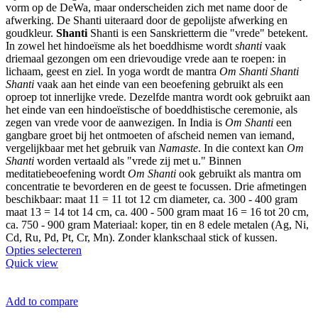
vorm op de DeWa, maar onderscheiden zich met name door de
afwerking. De Shanti uiteraard door de gepolijste afwerking en
goudkleur.
Shanti
Shanti is een Sanskrietterm die "vrede" betekent.
In zowel het hindoeïsme als het boeddhisme wordt
shanti
vaak
driemaal gezongen om een drievoudige vrede aan te roepen: in
lichaam, geest en ziel. In yoga wordt de mantra
Om Shanti Shanti
Shanti
vaak aan het einde van een beoefening gebruikt als een
oproep tot innerlijke vrede. Dezelfde mantra wordt ook gebruikt aan
het einde van een hindoeïstische of boeddhistische ceremonie, als
zegen van vrede voor de aanwezigen. In India is
Om Shanti
een
gangbare groet bij het ontmoeten of afscheid nemen van iemand,
vergelijkbaar met het gebruik van
Namaste
. In die context kan
Om
Shanti
worden vertaald als "vrede zij met u." Binnen
meditatiebeoefening wordt
Om Shanti
ook gebruikt als mantra om
concentratie te bevorderen en de geest te focussen. Drie afmetingen
beschikbaar: maat 11 = 11 tot 12 cm diameter, ca. 300 - 400 gram
maat 13 = 14 tot 14 cm, ca. 400 - 500 gram maat 16 = 16 tot 20 cm,
ca. 750 - 900 gram Materiaal: koper, tin en 8 edele metalen (Ag, Ni,
Cd, Ru, Pd, Pt, Cr, Mn). Zonder klankschaal stick of kussen.
Dit
Opties selecteren
product
Quick view
heeft
meerdere
variaties.
Add to compare
Deze