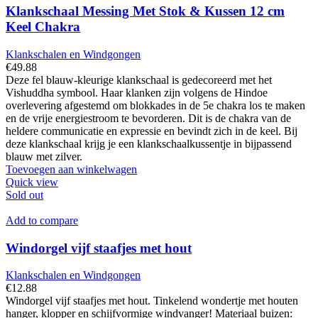
optie
Klankschaal Messing Met Stok & Kussen 12 cm
kan
Keel Chakra
gekozen
worden
Klankschalen en Windgongen
op
€
49.88
de
Deze fel blauw-kleurige klankschaal is gedecoreerd met het
productpagina
Vishuddha symbool. Haar klanken zijn volgens de Hindoe
overlevering afgestemd om blokkades in de 5e chakra los te maken
en de vrije energiestroom te bevorderen. Dit is de chakra van de
heldere communicatie en expressie en bevindt zich in de keel. Bij
deze klankschaal krijg je een klankschaalkussentje in bijpassend
blauw met zilver.
Toevoegen aan winkelwagen
Quick view
Sold out
Add to compare
Windorgel vijf staafjes met hout
Klankschalen en Windgongen
€
12.88
Windorgel vijf staafjes met hout. Tinkelend wondertje met houten
hanger, klopper en schijfvormige windvanger! Materiaal buizen: