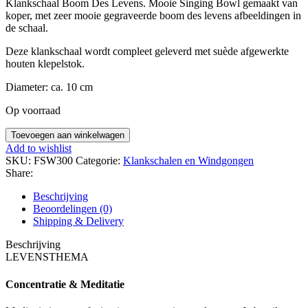
Klankschaal Boom Des Levens. Mooie Singing Bowl gemaakt van
koper, met zeer mooie gegraveerde boom des levens afbeeldingen in
de schaal.
Deze klankschaal wordt compleet geleverd met suède afgewerkte
houten klepelstok.
Diameter: ca. 10 cm
Op voorraad
Klankschaal
Toevoegen aan winkelwagen
Boom
Add to wishlist
Des
SKU:
FSW300
Categorie:
Klankschalen en Windgongen
Levens
Share:
(10
cm)
Beschrijving
aantal
Beoordelingen (0)
Shipping & Delivery
Beschrijving
LEVENSTHEMA
Concentratie & Meditatie