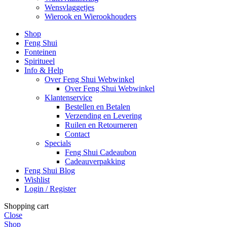
Wensvlaggetjes
Wierook en Wierookhouders
Shop
Feng Shui
Fonteinen
Spiritueel
Info & Help
Over Feng Shui Webwinkel
Over Feng Shui Webwinkel
Klantenservice
Bestellen en Betalen
Verzending en Levering
Ruilen en Retourneren
Contact
Specials
Feng Shui Cadeaubon
Cadeauverpakking
Feng Shui Blog
Wishlist
Login / Register
Shopping cart
Close
Shop