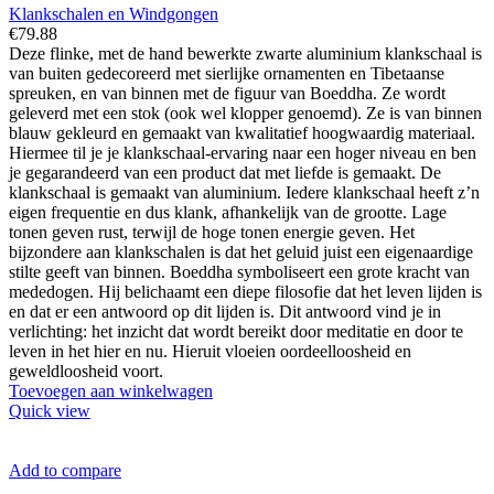
Klankschalen en Windgongen
€
79.88
Deze flinke, met de hand bewerkte zwarte aluminium klankschaal is
van buiten gedecoreerd met sierlijke ornamenten en Tibetaanse
spreuken, en van binnen met de figuur van Boeddha. Ze wordt
geleverd met een stok (ook wel klopper genoemd). Ze is van binnen
blauw gekleurd en gemaakt van kwalitatief hoogwaardig materiaal.
Hiermee til je je klankschaal-ervaring naar een hoger niveau en ben
je gegarandeerd van een product dat met liefde is gemaakt. De
klankschaal is gemaakt van aluminium. Iedere klankschaal heeft z’n
eigen frequentie en dus klank, afhankelijk van de grootte. Lage
tonen geven rust, terwijl de hoge tonen energie geven. Het
bijzondere aan klankschalen is dat het geluid juist een eigenaardige
stilte geeft van binnen. Boeddha symboliseert een grote kracht van
mededogen. Hij belichaamt een diepe filosofie dat het leven lijden is
en dat er een antwoord op dit lijden is. Dit antwoord vind je in
verlichting: het inzicht dat wordt bereikt door meditatie en door te
leven in het hier en nu. Hieruit vloeien oordeelloosheid en
geweldloosheid voort.
Toevoegen aan winkelwagen
Quick view
Add to compare