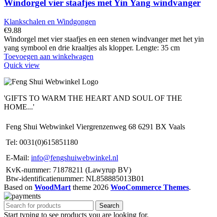
Windorgel vier staafjes met Yin Yang windvanger
Klankschalen en Windgongen
€
9.88
Windorgel met vier staafjes en een stenen windvanger met het yin
yang symbool en drie kraaltjes als klopper. Lengte: 35 cm
Toevoegen aan winkelwagen
Quick view
'GIFTS TO WARM THE HEART AND SOUL OF THE
HOME...'
Feng Shui Webwinkel Viergrenzenweg 68 6291 BX Vaals
Tel: 0031(0)615851180
E-Mail:
info@fengshuiwebwinkel.nl
KvK-nummer: 71878211 (Lawyrup BV)
Btw-identificatienummer: NL858885013B01
Based on
WoodMart
theme
2026
WooCommerce Themes
.
Search
Start typing to see products you are looking for.