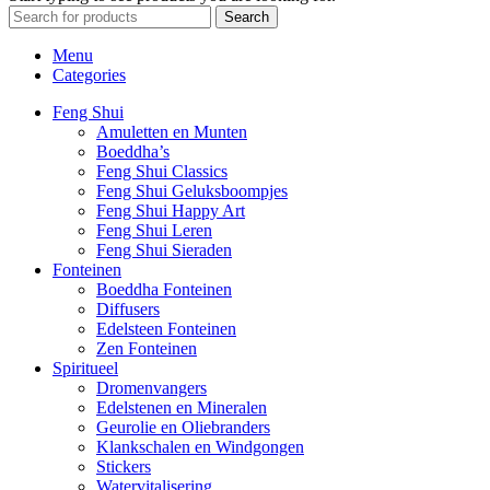
Search
Menu
Categories
Feng Shui
Amuletten en Munten
Boeddha’s
Feng Shui Classics
Feng Shui Geluksboompjes
Feng Shui Happy Art
Feng Shui Leren
Feng Shui Sieraden
Fonteinen
Boeddha Fonteinen
Diffusers
Edelsteen Fonteinen
Zen Fonteinen
Spiritueel
Dromenvangers
Edelstenen en Mineralen
Geurolie en Oliebranders
Klankschalen en Windgongen
Stickers
Watervitalisering