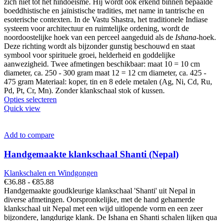
zich niet tot het hindoeïsme. Hij wordt ook erkend binnen bepaalde
boeddhistische en jaïnistische tradities, met name in tantrische en
esoterische contexten. In de Vastu Shastra, het traditionele Indiase
systeem voor architectuur en ruimtelijke ordening, wordt de
noordoostelijke hoek van een perceel aangeduid als de
Ishana
-hoek.
Deze richting wordt als bijzonder gunstig beschouwd en staat
symbool voor spirituele groei, helderheid en goddelijke
aanwezigheid. Twee afmetingen beschikbaar: maat 10 = 10 cm
diameter, ca. 250 - 300 gram maat 12 = 12 cm diameter, ca. 425 -
475 gram Materiaal: koper, tin en 8 edele metalen (Ag, Ni, Cd, Ru,
Pd, Pt, Cr, Mn). Zonder klankschaal stok of kussen.
Dit
Opties selecteren
product
Quick view
heeft
meerdere
variaties.
Add to compare
Deze
optie
Handgemaakte klankschaal Shanti (Nepal)
kan
gekozen
Klankschalen en Windgongen
worden
Prijsklasse:
€
36.88
-
€
85.88
op
€36.88
Handgemaakte goudkleurige klankschaal 'Shanti' uit Nepal in
de
tot
diverse afmetingen. Oorspronkelijke, met de hand gehamerde
productpagina
€85.88
klankschaal uit Nepal met een wijd uitlopende vorm en een zeer
bijzondere, langdurige klank. De Ishana en Shanti schalen lijken qua