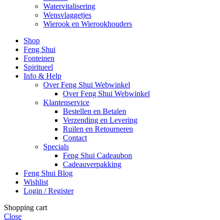
Watervitalisering
Wensvlaggetjes
Wierook en Wierookhouders
Shop
Feng Shui
Fonteinen
Spiritueel
Info & Help
Over Feng Shui Webwinkel
Over Feng Shui Webwinkel
Klantenservice
Bestellen en Betalen
Verzending en Levering
Ruilen en Retourneren
Contact
Specials
Feng Shui Cadeaubon
Cadeauverpakking
Feng Shui Blog
Wishlist
Login / Register
Shopping cart
Close