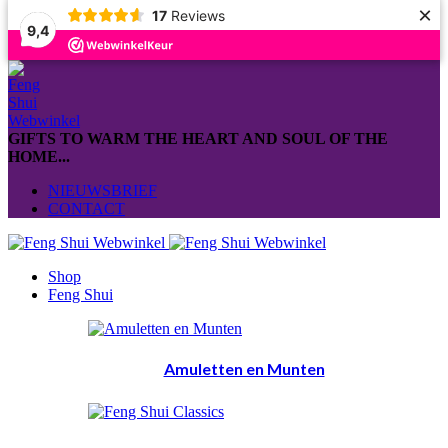
×
17
Reviews
9,4
GIFTS TO WARM THE HEART AND SOUL OF THE
HOME...
NIEUWSBRIEF
CONTACT
Shop
Feng Shui
Amuletten en Munten