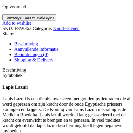
Op voorraad
Maanvormige
Toevoegen aan winkelwagen
edelsteen
Add to wishlist
lapis
SKU:
FSW363
Categorie:
Knuffelstenen
lazuli
Share:
aantal
Beschrijving
Aanvullende informatie
Beoordelingen (0)
Shipping & Delivery
Beschrijving
Symboliek
Lapis Lazuli
Lapis Lazuli is een diepblauwe steen met gouden pyrietdraden die al
werd geprezen om zijn kracht door de oude Egyptische priesters,
koningen en krijgers. De Koning van Lapis Lazuli uitstraling is de
Medicijn Boeddha. Lapis lazuli wordt al lang geassocieerd met de
kracht om evenwicht te brengen en te genezen. In veel tradities
wordt geloofd dat lapis lazuli bescherming biedt tegen negatieve
invloeden.