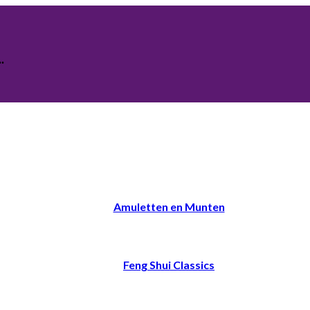
.
Amuletten en Munten
Feng Shui Classics