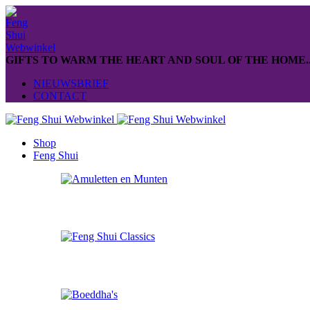
GIFTS TO WARM THE HEART AND SOUL OF THE HOME..
NIEUWSBRIEF
CONTACT
Shop
Feng Shui