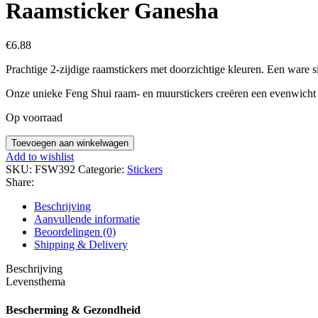
Raamsticker Ganesha
€
6.88
Prachtige 2-zijdige raamstickers met doorzichtige kleuren. Een ware s
Onze unieke Feng Shui raam- en muurstickers creëren een evenwicht i
Op voorraad
Raamsticker
Toevoegen aan winkelwagen
Ganesha
Add to wishlist
aantal
SKU:
FSW392
Categorie:
Stickers
Share:
Beschrijving
Aanvullende informatie
Beoordelingen (0)
Shipping & Delivery
Beschrijving
Levensthema
Bescherming & Gezondheid