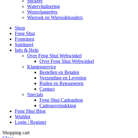
Stickers
Watervitalisering
Wensvlaggetjes
Wierook en Wierookhouders
Shop
Feng Shui
Fonteinen
Spiritueel
Info & Help
Over Feng Shui Webwinkel
Over Feng Shui Webwinkel
Klantenservice
Bestellen en Betalen
Verzending en Levering
Ruilen en Retourneren
Contact
Specials
Feng Shui Cadeaubon
Cadeauverpakking
Feng Shui Blog
Wishlist
Login / Register
Shopping cart