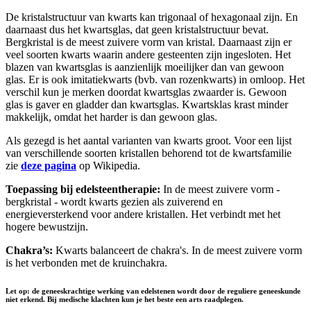
De kristalstructuur van kwarts kan trigonaal of hexagonaal zijn. En
daarnaast dus het kwartsglas, dat geen kristalstructuur bevat.
Bergkristal is de meest zuivere vorm van kristal. Daarnaast zijn er
veel soorten kwarts waarin andere gesteenten zijn ingesloten. Het
blazen van kwartsglas is aanzienlijk moeilijker dan van gewoon
glas. Er is ook imitatiekwarts (bvb. van rozenkwarts) in omloop. Het
verschil kun je merken doordat kwartsglas zwaarder is. Gewoon
glas is gaver en gladder dan kwartsglas. Kwartsklas krast minder
makkelijk, omdat het harder is dan gewoon glas.
Als gezegd is het aantal varianten van kwarts groot. Voor een lijst
van verschillende soorten kristallen behorend tot de kwartsfamilie
zie
deze pagina
op Wikipedia.
Toepassing bij edelsteentherapie:
In de meest zuivere vorm -
bergkristal - wordt kwarts gezien als zuiverend en
energieversterkend voor andere kristallen. Het verbindt met het
hogere bewustzijn.
Chakra’s:
Kwarts balanceert de chakra's. In de meest zuivere vorm
is het verbonden met de kruinchakra.
Let op: de geneeskrachtige werking van edelstenen wordt door de reguliere geneeskunde
niet erkend. Bij medische klachten kun je het beste een arts raadplegen.