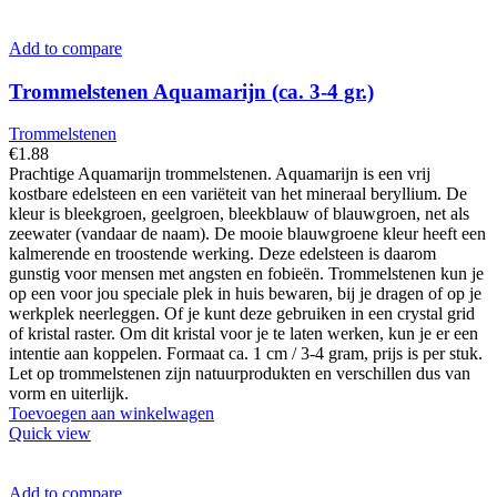
Add to compare
Trommelstenen Aquamarijn (ca. 3-4 gr.)
Trommelstenen
€
1.88
Prachtige Aquamarijn trommelstenen. Aquamarijn is een vrij
kostbare edelsteen en een variëteit van het mineraal beryllium. De
kleur is bleekgroen, geelgroen, bleekblauw of blauwgroen, net als
zeewater (vandaar de naam). De mooie blauwgroene kleur heeft een
kalmerende en troostende werking. Deze edelsteen is daarom
gunstig voor mensen met angsten en fobieën. Trommelstenen kun je
op een voor jou speciale plek in huis bewaren, bij je dragen of op je
werkplek neerleggen. Of je kunt deze gebruiken in een crystal grid
of kristal raster. Om dit kristal voor je te laten werken, kun je er een
intentie aan koppelen. Formaat ca. 1 cm / 3-4 gram, prijs is per stuk.
Let op trommelstenen zijn natuurprodukten en verschillen dus van
vorm en uiterlijk.
Toevoegen aan winkelwagen
Quick view
Add to compare