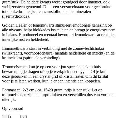
gram/stuk. De heldere kwarts wordt goudgeel door limoniet, ook
wel ijzersteen genoemd. Dit is een verzamelnaam voor geelbruine
tot donkerbruine ijzer en zuurstofhoudende mineralen
(ijzerhydroxide).
Golden Healer, of lemonkwarts stimuleert emotionele genezing op
alle niveaus, helpt blokkades los te laten en brengt je energiesysteem
in balans. Emotioneel en mentaal bevordert lemonkwarts acceptatie,
innerlijke rust en helderheid.
Limonietkwarts staat in verbinding met de zonnevlechtchakra
(wilskracht), voorhoofdchakra (mentale helderheid en inzicht) en de
kruinchakra (spirituele verbinding).
Trommelstenen kun je op een voor jou speciale plek in huis
bewaren, bij je dragen of op je werkplek neerleggen. Of je kunt
deze gebruiken in een crystal grid of kristal raster. Om dit kristal
voor je te laten werken, kun je er een intentie aan koppelen.
Formaat ca. 2-3 cm / ca. 15-20 gram, prijs is per stuk. Let op
trommelstenen zijn natuurprodukten en verschillen dus van vorm en
uiterlijk.
Op voorraad
Trommelstenen