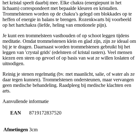
het kristal speelt daarbij mee. Elke chakra (energiepunt in het
lichaam) correspondeert met bepaalde kleuren en kristallen.
Trommelstenen worden op de chakra’s gelegd om blokkades op te
heffen of energie in balans te brengen. Rozenkwarts bij voorbeeld
op het hartchakra (liefde, heling van emotionele pijn).
Je kunt een trommelsteen vasthouden of op schoot leggen tijdens
meditatie. Omdat trommelstenen klein en glad zijn, zijn ze ideaal om
bij je te dragen. Daarnaast worden trommelstenen gebruikt bij het
leggen van 'crystal grids' (edelsteen of kristal rasters). Veel mensen
kiezen een steen op gevoel of op basis van wat ze willen loslaten of
uitnodigen.
Reinig je stenen regelmatig (bv. met maanlicht, salie, of water als ze
daar tegen kunnen). Trommelstenen ondersteunen, maar vervangen
geen medische behandeling. Raadpleeg bij medische klachten een
arts.
Aanvullende informatie
EAN
8719172837520
Afmetingen
3cm