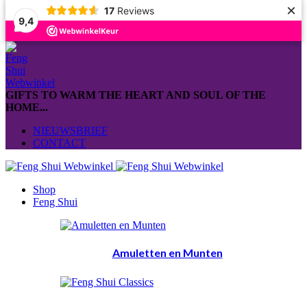
×
17
Reviews
9,4
GIFTS TO WARM THE HEART AND SOUL OF THE
HOME...
NIEUWSBRIEF
CONTACT
Shop
Feng Shui
Amuletten en Munten