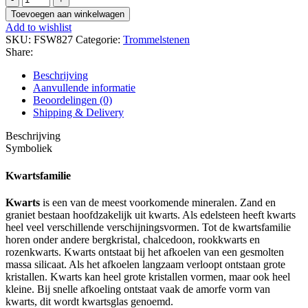
Limonietkwarts
Toevoegen aan winkelwagen
(Golden
Add to wishlist
healer)
SKU:
FSW827
Categorie:
Trommelstenen
(15
Share:
-
20
Beschrijving
gr.)
Aanvullende informatie
aantal
Beoordelingen (0)
Shipping & Delivery
Beschrijving
Symboliek
Kwartsfamilie
Kwarts
­ is een van de meest voorkomende mineralen. Zand en
graniet bestaan hoofdzakelijk uit kwarts. Als edelsteen heeft kwarts
heel veel verschillende verschijningsvormen. Tot de kwartsfamilie
horen onder andere bergkristal, chalcedoon, rookkwarts en
rozenkwarts. Kwarts ontstaat bij het afkoelen van een gesmolten
massa silicaat. Als het afkoelen langzaam verloopt ontstaan grote
kristallen. Kwarts kan heel grote kristallen vormen, maar ook heel
kleine. Bij snelle afkoeling ontstaat vaak de amorfe vorm van
kwarts, dit wordt kwartsglas genoemd.