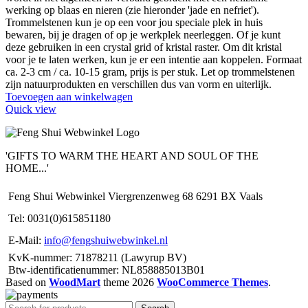
werking op blaas en nieren (zie hieronder 'jade en nefriet').
Trommelstenen kun je op een voor jou speciale plek in huis
bewaren, bij je dragen of op je werkplek neerleggen. Of je kunt
deze gebruiken in een crystal grid of kristal raster. Om dit kristal
voor je te laten werken, kun je er een intentie aan koppelen. Formaat
ca. 2-3 cm / ca. 10-15 gram, prijs is per stuk. Let op trommelstenen
zijn natuurprodukten en verschillen dus van vorm en uiterlijk.
Toevoegen aan winkelwagen
Quick view
'GIFTS TO WARM THE HEART AND SOUL OF THE
HOME...'
Feng Shui Webwinkel Viergrenzenweg 68 6291 BX Vaals
Tel: 0031(0)615851180
E-Mail:
info@fengshuiwebwinkel.nl
KvK-nummer: 71878211 (Lawyrup BV)
Btw-identificatienummer: NL858885013B01
Based on
WoodMart
theme
2026
WooCommerce Themes
.