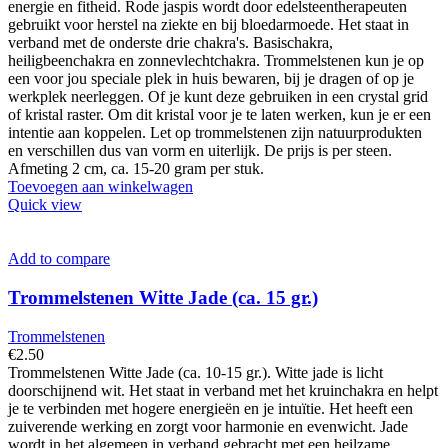
energie en fitheid. Rode jaspis wordt door edelsteentherapeuten
gebruikt voor herstel na ziekte en bij bloedarmoede. Het staat in
verband met de onderste drie chakra's. Basischakra,
heiligbeenchakra en zonnevlechtchakra. Trommelstenen kun je op
een voor jou speciale plek in huis bewaren, bij je dragen of op je
werkplek neerleggen. Of je kunt deze gebruiken in een crystal grid
of kristal raster. Om dit kristal voor je te laten werken, kun je er een
intentie aan koppelen. Let op trommelstenen zijn natuurprodukten
en verschillen dus van vorm en uiterlijk. De prijs is per steen.
Afmeting 2 cm, ca. 15-20 gram per stuk.
Toevoegen aan winkelwagen
Quick view
Add to compare
Trommelstenen Witte Jade (ca. 15 gr.)
Trommelstenen
€
2.50
Trommelstenen Witte Jade (ca. 10-15 gr.). Witte jade is licht
doorschijnend wit. Het staat in verband met het kruinchakra en helpt
je te verbinden met hogere energieën en je intuïtie. Het heeft een
zuiverende werking en zorgt voor harmonie en evenwicht. Jade
wordt in het algemeen in verband gebracht met een heilzame