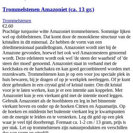
Trommelstenen Amazoniet (ca. 13 gr.)
Trommelstenen
€
2.60
Prachtige turquoise witte Amazoniet trommelstenen. Sommige lijken
wel op dobbelstenen. Dat komt door de monokliene structuur van de
kristallen in dit mineraal. Ze hebben de vorm van een
driedimensionaal parallellogram. Amazoniet wordt niet bij de
Amazone gevonden, hoewel het ook wel Amazonesteen genoemd
wordt. Deze edelsteen wordt ook wel 'de steen der waarheid' of 'de
steen der moed' genoemd. Amazoniet staat in verband met de
keelchakra en de hartchakra en kan goed gecombineerd worden met
rozenkwarts. Trommelstenen kun je op een voor jou speciale plek in
huis bewaren, bij je dragen of op je werkplek neerleggen. Of je kunt
deze gebruiken in een crystal grid of kristal raster. Om dit kristal
voor je te laten werken, kun je er een intentie aan koppelen. Met
Amazoniet kun je een vierkant grid met de intentie moed leggen.
Gebruik Amazoniet als de hoofdsteen en leg in het binnenste
vierkant boven en onder op de hoeken Citrien en Aquamarijn. Op
de hoeken en middenin het buitenste vierkant leg je kwartspunten
om de energie te leiden en te versterken. Leg dit grid op een plek
waar je veel tijd doorbrengt. Formaat ca. 1-2 cm / 13 gram, prijs is
per stuk. Let op trommelstenen zijn natuurprodukten en verschillen
dus van vorm en uiterlijk.