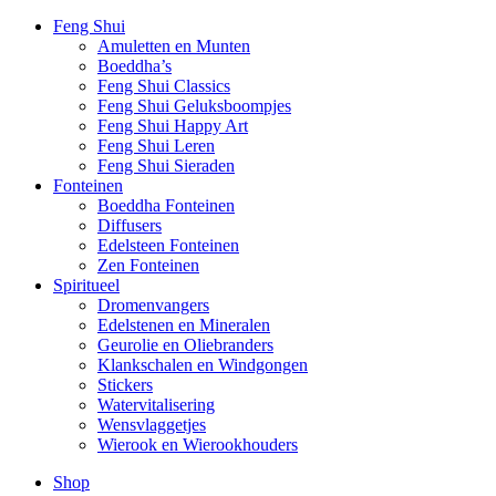
Feng Shui
Amuletten en Munten
Boeddha’s
Feng Shui Classics
Feng Shui Geluksboompjes
Feng Shui Happy Art
Feng Shui Leren
Feng Shui Sieraden
Fonteinen
Boeddha Fonteinen
Diffusers
Edelsteen Fonteinen
Zen Fonteinen
Spiritueel
Dromenvangers
Edelstenen en Mineralen
Geurolie en Oliebranders
Klankschalen en Windgongen
Stickers
Watervitalisering
Wensvlaggetjes
Wierook en Wierookhouders
Shop