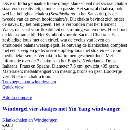
Deze in India gemaakte fraaie oranje klankschaal met sacraal chakra
staat voor creativiteit, emoties en passie. Het
sacraal chakra
, ook
wel het heiligbeenchakra (
Svadhisthana
in het Sanskriet), is de
tweede van de zeven hoofdchakra’s. Dit chakra bevindt zich onder
de navel, bij het heiligbeen. Het is verbonden met het Element
Water, dat staat voor flexibiliteit en stroming van emoties. Hier hoort
de kleur oranje bij. Het Symbool voor de Sacraal Chakra is Een
zesbladige lotus met een cirkel, wat de cyclus van leven en
emotionele balans weerspiegelt. Je ontvang de klankschaal compleet
met een stevig en gedecoreerde opbergdoos met stok en een rood
meditatiekussentje. Verpakt in kartonnen geschenkdoos. Met
informatie over de 7 chakra's in het Engels, Nederlands, Duits,
Italiaans, Frans en Spaans. Diameter 7,6 cm, gewicht 405 gram.
Materialen: metaalmengsel van messing, brons en ijzer. Loodvrije
verf. Niet met chakra toon.
Toevoegen aan winkelwagen
Quick view
Add to compare
Windorgel vier staafjes met Yin Yang windvanger
Klankschalen en Windgongen
€
9.88