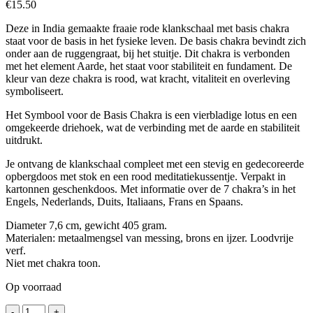
€
15.50
Deze in India gemaakte fraaie rode klankschaal met basis chakra
staat voor de basis in het fysieke leven. De basis chakra bevindt zich
onder aan de ruggengraat, bij het stuitje. Dit chakra is verbonden
met het element Aarde, het staat voor stabiliteit en fundament. De
kleur van deze chakra is rood, wat kracht, vitaliteit en overleving
symboliseert.
Het Symbool voor de Basis Chakra is een vierbladige lotus en een
omgekeerde driehoek, wat de verbinding met de aarde en stabiliteit
uitdrukt.
Je ontvang de klankschaal compleet met een stevig en gedecoreerde
opbergdoos met stok en een rood meditatiekussentje. Verpakt in
kartonnen geschenkdoos. Met informatie over de 7 chakra’s in het
Engels, Nederlands, Duits, Italiaans, Frans en Spaans.
Diameter 7,6 cm, gewicht 405 gram.
Materialen: metaalmengsel van messing, brons en ijzer. Loodvrije
verf.
Niet met chakra toon.
Op voorraad
Chakra