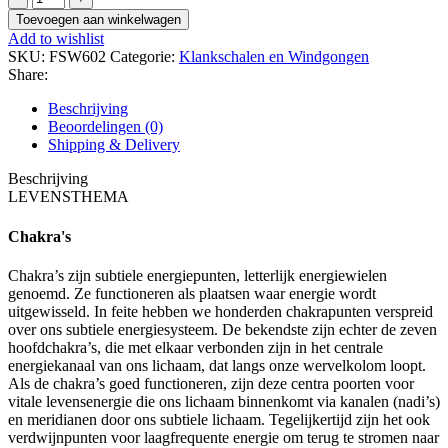
klankschaal
Toevoegen aan winkelwagen
basis
Add to wishlist
chakra
SKU:
FSW602
Categorie:
Klankschalen en Windgongen
met
Share:
stok
en
Beschrijving
kussen
Beoordelingen (0)
aantal
Shipping & Delivery
Beschrijving
LEVENSTHEMA
Chakra's
Chakra’s zijn subtiele energiepunten, letterlijk energiewielen
genoemd. Ze functioneren als plaatsen waar energie wordt
uitgewisseld. In feite hebben we honderden chakrapunten verspreid
over ons subtiele energiesysteem. De bekendste zijn echter de zeven
hoofdchakra’s, die met elkaar verbonden zijn in het centrale
energiekanaal van ons lichaam, dat langs onze wervelkolom loopt.
Als de chakra’s goed functioneren, zijn deze centra poorten voor
vitale levensenergie die ons lichaam binnenkomt via kanalen (nadi’s)
en meridianen door ons subtiele lichaam. Tegelijkertijd zijn het ook
verdwijnpunten voor laagfrequente energie om terug te stromen naar