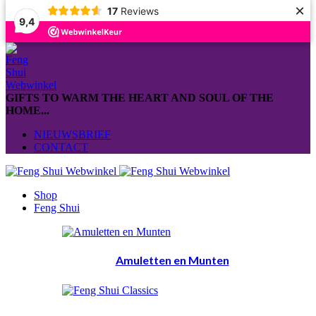
×
17
Reviews
9,4
GIFTS TO WARM THE HEART AND SOUL OF THE
HOME...
NIEUWSBRIEF
CONTACT
Shop
Feng Shui
Amuletten en Munten