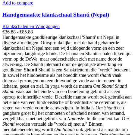
Add to compare
Handgemaakte klankschaal Shanti (Nepal)
Klankschalen en Windgongen
Prijsklasse:
€
36.88
-
€
85.88
€36.88
Handgemaakte goudkleurige klankschaal 'Shanti' uit Nepal in
tot
diverse afmetingen. Oorspronkelijke, met de hand gehamerde
€85.88
klankschaal uit Nepal met een wijd uitlopende vorm en een zeer
bijzondere, langdurige klank. De Ishana en Shanti schalen lijken qua
vorm op de DeWa, maar onderscheiden zich met name door de
afwerking. De Shanti uiteraard door de gepolijste afwerking en
goudkleur.
Shanti
Shanti is een Sanskrietterm die "vrede" betekent.
In zowel het hindoeïsme als het boeddhisme wordt
shanti
vaak
driemaal gezongen om een drievoudige vrede aan te roepen: in
lichaam, geest en ziel. In yoga wordt de mantra
Om Shanti Shanti
Shanti
vaak aan het einde van een beoefening gebruikt als een
oproep tot innerlijke vrede. Dezelfde mantra wordt ook gebruikt aan
het einde van een hindoeïstische of boeddhistische ceremonie, als
zegen van vrede voor de aanwezigen. In India is
Om Shanti
een
gangbare groet bij het ontmoeten of afscheid nemen van iemand,
vergelijkbaar met het gebruik van
Namaste
. In die context kan
Om
Shanti
worden vertaald als "vrede zij met u." Binnen
meditatiebeoefening wordt
Om Shanti
ook gebruikt als mantra om
concentratie te bevorderen en de geest te focussen. Drie afmetingen