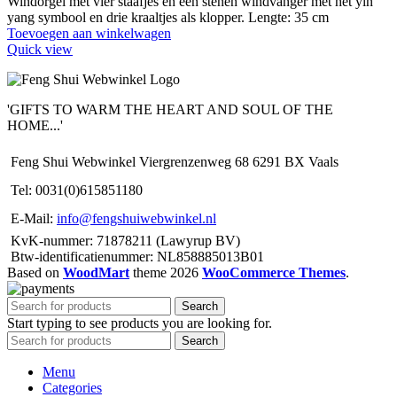
Windorgel met vier staafjes en een stenen windvanger met het yin
yang symbool en drie kraaltjes als klopper. Lengte: 35 cm
Toevoegen aan winkelwagen
Quick view
'GIFTS TO WARM THE HEART AND SOUL OF THE
HOME...'
Feng Shui Webwinkel Viergrenzenweg 68 6291 BX Vaals
Tel: 0031(0)615851180
E-Mail:
info@fengshuiwebwinkel.nl
KvK-nummer: 71878211 (Lawyrup BV)
Btw-identificatienummer: NL858885013B01
Based on
WoodMart
theme
2026
WooCommerce Themes
.
Search
Start typing to see products you are looking for.
Search
Menu
Categories