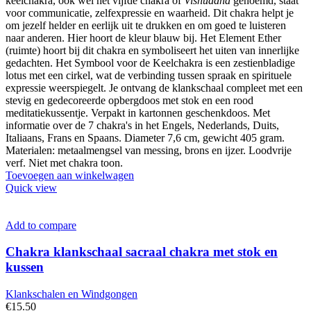
keelchakra, ook wel het vijfde chakra of
Vishuddha
genoemd, staat
voor communicatie, zelfexpressie en waarheid. Dit chakra helpt je
om jezelf helder en eerlijk uit te drukken en om goed te luisteren
naar anderen. Hier hoort de kleur blauw bij. Het Element Ether
(ruimte) hoort bij dit chakra en symboliseert het uiten van innerlijke
gedachten. Het Symbool voor de Keelchakra is een zestienbladige
lotus met een cirkel, wat de verbinding tussen spraak en spirituele
expressie weerspiegelt. Je ontvang de klankschaal compleet met een
stevig en gedecoreerde opbergdoos met stok en een rood
meditatiekussentje. Verpakt in kartonnen geschenkdoos. Met
informatie over de 7 chakra's in het Engels, Nederlands, Duits,
Italiaans, Frans en Spaans. Diameter 7,6 cm, gewicht 405 gram.
Materialen: metaalmengsel van messing, brons en ijzer. Loodvrije
verf. Niet met chakra toon.
Toevoegen aan winkelwagen
Quick view
Add to compare
Chakra klankschaal sacraal chakra met stok en
kussen
Klankschalen en Windgongen
€
15.50