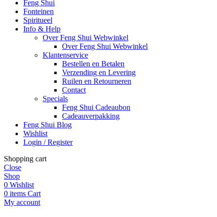
Feng Shui
Fonteinen
Spiritueel
Info & Help
Over Feng Shui Webwinkel
Over Feng Shui Webwinkel
Klantenservice
Bestellen en Betalen
Verzending en Levering
Ruilen en Retourneren
Contact
Specials
Feng Shui Cadeaubon
Cadeauverpakking
Feng Shui Blog
Wishlist
Login / Register
Shopping cart
Close
Shop
0
Wishlist
0
items
Cart
My account