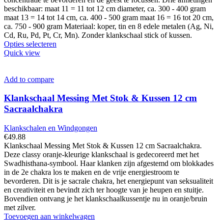
beschikbaar: maat 11 = 11 tot 12 cm diameter, ca. 300 - 400 gram
maat 13 = 14 tot 14 cm, ca. 400 - 500 gram maat 16 = 16 tot 20 cm,
ca. 750 - 900 gram Materiaal: koper, tin en 8 edele metalen (Ag, Ni,
Cd, Ru, Pd, Pt, Cr, Mn). Zonder klankschaal stick of kussen.
Dit
Opties selecteren
product
Quick view
heeft
meerdere
variaties.
Add to compare
Deze
optie
Klankschaal Messing Met Stok & Kussen 12 cm
kan
Sacraalchakra
gekozen
worden
Klankschalen en Windgongen
op
€
49.88
de
Klankschaal Messing Met Stok & Kussen 12 cm Sacraalchakra.
productpagina
Deze classy oranje-kleurige klankschaal is gedecoreerd met het
Swadhisthana-symbool. Haar klanken zijn afgestemd om blokkades
in de 2e chakra los te maken en de vrije energiestroom te
bevorderen. Dit is je sacrale chakra, het energiepunt van seksualiteit
en creativiteit en bevindt zich ter hoogte van je heupen en stuitje.
Bovendien ontvang je het klankschaalkussentje nu in oranje/bruin
met zilver.
Toevoegen aan winkelwagen