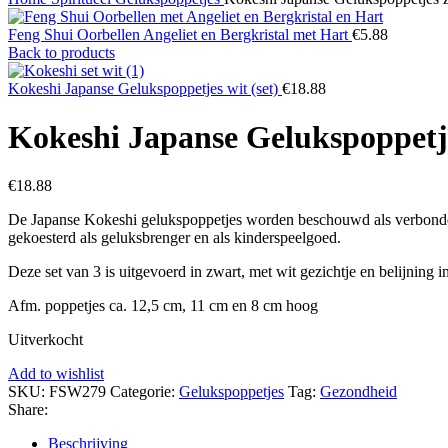
Feng Shui Oorbellen Angeliet en Bergkristal met Hart
€
5.88
Back to products
Kokeshi Japanse Gelukspoppetjes wit (set)
€
18.88
Kokeshi Japanse Gelukspoppetje
€
18.88
De Japanse Kokeshi gelukspoppetjes worden beschouwd als verbonden 
gekoesterd als geluksbrenger en als kinderspeelgoed.
Deze set van 3 is uitgevoerd in zwart, met wit gezichtje en belijning in
Afm. poppetjes ca. 12,5 cm, 11 cm en 8 cm hoog
Uitverkocht
Add to wishlist
SKU:
FSW279
Categorie:
Gelukspoppetjes
Tag:
Gezondheid
Share:
Beschrijving