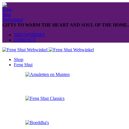
GIFTS TO WARM THE HEART AND SOUL OF THE HOME..
NIEUWSBRIEF
CONTACT
Shop
Feng Shui