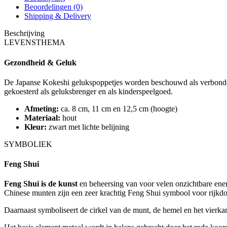
Beoordelingen (0)
Shipping & Delivery
Beschrijving
LEVENSTHEMA
Gezondheid & Geluk
De Japanse Kokeshi gelukspoppetjes worden beschouwd als verbonden 
gekoesterd als geluksbrenger en als kinderspeelgoed.
Afmeting:
ca. 8 cm, 11 cm en 12,5 cm (hoogte)
Materiaal:
hout
Kleur:
zwart met lichte belijning
SYMBOLIEK
Feng Shui
Feng Shui is de kunst
en beheersing van voor velen onzichtbare ene
Chinese munten zijn een zeer krachtig Feng Shui symbool voor rijkdom
Daarnaast symboliseert de cirkel van de munt, de hemel en het vierk