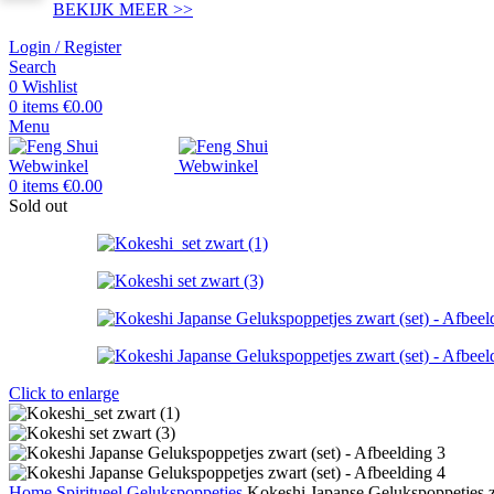
BEKIJK MEER >>
Login / Register
Search
0
Wishlist
0
items
€
0.00
Menu
0
items
€
0.00
Sold out
Click to enlarge
Home
Spiritueel
Gelukspoppetjes
Kokeshi Japanse Gelukspoppetjes z