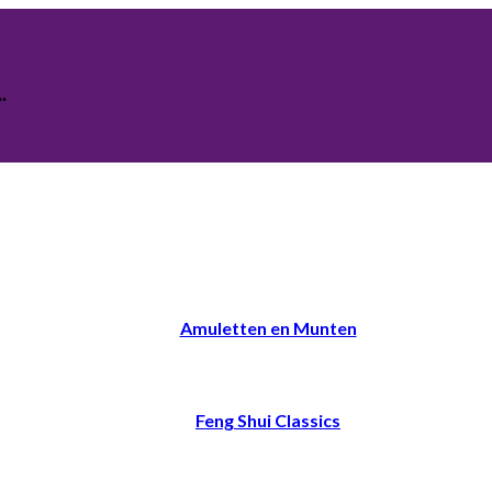
.
Amuletten en Munten
Feng Shui Classics