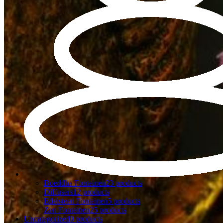
Boeddha Fonteinen
23 products
Diffusers
12 products
Edelsteen Fonteinen
5 products
Zen Fonteinen
25 products
Uncategorized
0 products