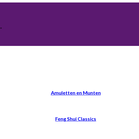
.
Amuletten en Munten
Feng Shui Classics