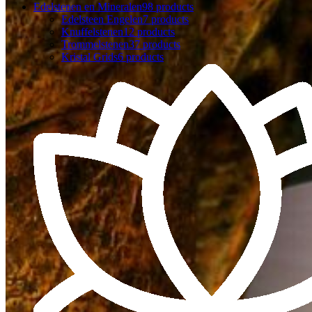
Edelstenen en Mineralen
98 products
Edelsteen Engelen
7 products
Knuffelstenen
12 products
Trommelstenen
37 products
Kristal Grids
6 products