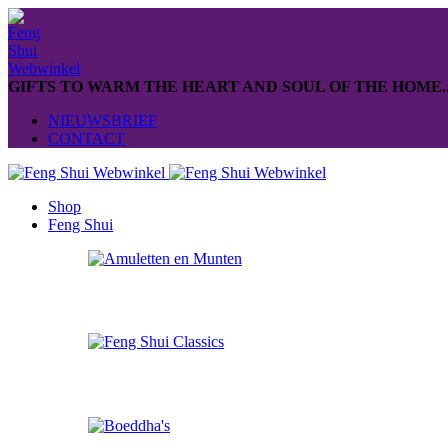
GIFTS TO WARM THE HEART AND SOUL OF THE HOME..
NIEUWSBRIEF
CONTACT
Shop
Feng Shui