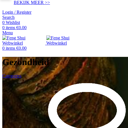
BEKIJK MEER >>
Login / Register
Search
0
Wishlist
0
items
€
0.00
Menu
0
items
€
0.00
Gezondheid
Categories