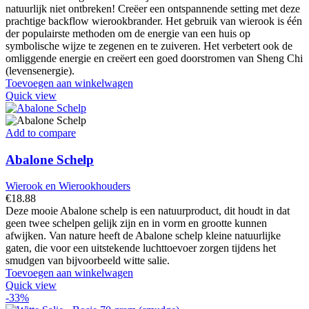
€44.88.
€39.88.
natuurlijk niet ontbreken! Creëer een ontspannende setting met deze
prachtige backflow wierookbrander. Het gebruik van wierook is één
der populairste methoden om de energie van een huis op
symbolische wijze te zegenen en te zuiveren. Het verbetert ook de
omliggende energie en creëert een goed doorstromen van Sheng Chi
(levensenergie).
Toevoegen aan winkelwagen
Quick view
Add to compare
Abalone Schelp
Wierook en Wierookhouders
€
18.88
Deze mooie Abalone schelp is een natuurproduct, dit houdt in dat
geen twee schelpen gelijk zijn en in vorm en grootte kunnen
afwijken. Van nature heeft de Abalone schelp kleine natuurlijke
gaten, die voor een uitstekende luchttoevoer zorgen tijdens het
smudgen van bijvoorbeeld witte salie.
Toevoegen aan winkelwagen
Quick view
-33%