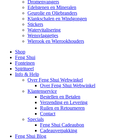
Dromenvangers
Edelstenen en Mineralen
Geurolie en Oliebranders
Klankschalen en Windgongen
Stickers
Watervitalisering
Wensvlaggetjes
Wierook en Wierookhouders
Shop
Feng Shui
Fonteinen
Spiritueel
Info & Help
Over Feng Shui Webwinkel
Over Feng Shui Webwinkel
Klantenservice
Bestellen en Betalen
Verzending en Levering
Ruilen en Retourneren
Contact
Specials
Feng Shui Cadeaubon
Cadeauverpakking
Feng Shui Blog