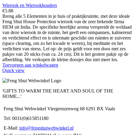
Wierook en Wierookhouders
€
5.88
Breng alle 5 Elementen in je huis of praktijkruimte, met deze ideale
Feng Shui House Protection wierook van de zeer bekende firma
HEM uit India. De specifieke heerlijke aroma verspreidt de weldaad
van deze wierook in de ruimte, het geeft een ontspannen, kalmerend
en verlichtend effect en is uitermate geschikt om ruimtes te zuiveren
(space clearing, om zo het kwade te weren), bij meditatie en het
verlichten van stress. Let op: de prijs geldt voor een doos met zes
pakjes van 20 sticks (van ca. 24 cm). Dit is het grotere pakje op de
afbeelding. We verkopen de kleine doosjes dus niet meer los.
Toevoegen aan winkelwagen
Quick view
'GIFTS TO WARM THE HEART AND SOUL OF THE
HOME...'
Feng Shui Webwinkel Viergrenzenweg 68 6291 BX Vaals
Tel: 0031(0)615851180
E-Mail:
info@fengshuiwebwinkel.nl