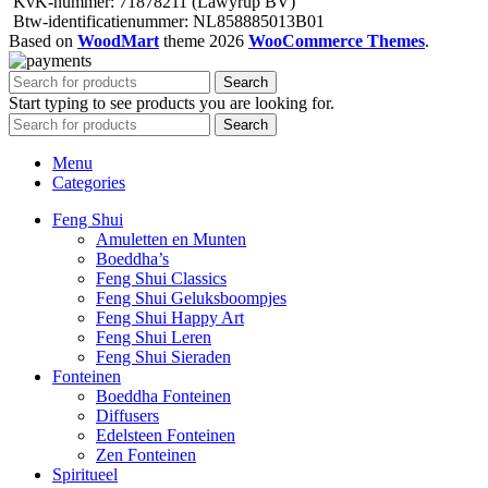
KvK-nummer: 71878211 (Lawyrup BV)
Btw-identificatienummer: NL858885013B01
Based on
WoodMart
theme
2026
WooCommerce Themes
.
Search
Start typing to see products you are looking for.
Search
Menu
Categories
Feng Shui
Amuletten en Munten
Boeddha’s
Feng Shui Classics
Feng Shui Geluksboompjes
Feng Shui Happy Art
Feng Shui Leren
Feng Shui Sieraden
Fonteinen
Boeddha Fonteinen
Diffusers
Edelsteen Fonteinen
Zen Fonteinen
Spiritueel