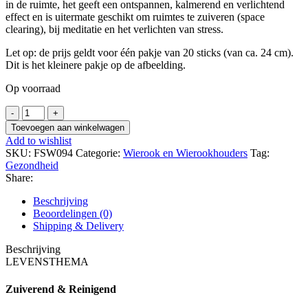
in de ruimte, het geeft een ontspannen, kalmerend en verlichtend
effect en is uitermate geschikt om ruimtes te zuiveren (space
clearing), bij meditatie en het verlichten van stress.
Let op: de prijs geldt voor één pakje van 20 sticks (van ca. 24 cm).
Dit is het kleinere pakje op de afbeelding.
Op voorraad
Feng
Shui
Toevoegen aan winkelwagen
Pure
Add to wishlist
House
SKU:
FSW094
Categorie:
Wierook en Wierookhouders
Tag:
Wierook
Gezondheid
voor
Share:
Reiniging
(HEM)
Beschrijving
aantal
Beoordelingen (0)
Shipping & Delivery
Beschrijving
LEVENSTHEMA
Zuiverend & Reinigend