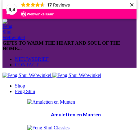
×
17
Reviews
9,4
GIFTS TO WARM THE HEART AND SOUL OF THE
HOME...
NIEUWSBRIEF
CONTACT
Shop
Feng Shui
Amuletten en Munten