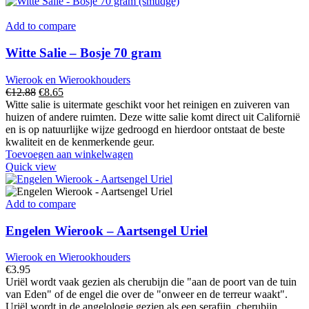
Add to compare
Witte Salie – Bosje 70 gram
Wierook en Wierookhouders
Oorspronkelijke
Huidige
€
12.88
€
8.65
prijs
prijs
Witte salie is uitermate geschikt voor het reinigen en zuiveren van
was:
is:
huizen of andere ruimten. Deze witte salie komt direct uit Californië
€12.88.
€8.65.
en is op natuurlijke wijze gedroogd en hierdoor ontstaat de beste
kwaliteit en de kenmerkende geur.
Toevoegen aan winkelwagen
Quick view
Add to compare
Engelen Wierook – Aartsengel Uriel
Wierook en Wierookhouders
€
3.95
Uriël wordt vaak gezien als cherubijn die "aan de poort van de tuin
van Eden" of de engel die over de "onweer en de terreur waakt".
Uriël wordt in de angelologie gezien als een serafijn, cherubijn,