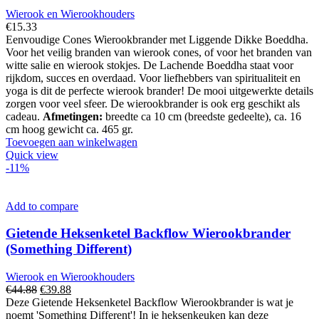
Wierook en Wierookhouders
€
15.33
Eenvoudige Cones Wierookbrander met Liggende Dikke Boeddha.
Voor het veilig branden van wierook cones, of voor het branden van
witte salie en wierook stokjes. De Lachende Boeddha staat voor
rijkdom, succes en overdaad. Voor liefhebbers van spiritualiteit en
yoga is dit de perfecte wierook brander! De mooi uitgewerkte details
zorgen voor veel sfeer. De wierookbrander is ook erg geschikt als
cadeau.
Afmetingen:
breedte ca 10 cm (breedste gedeelte), ca. 16
cm hoog gewicht ca. 465 gr.
Toevoegen aan winkelwagen
Quick view
-11%
Add to compare
Gietende Heksenketel Backflow Wierookbrander
(Something Different)
Wierook en Wierookhouders
Oorspronkelijke
Huidige
€
44.88
€
39.88
prijs
prijs
Deze Gietende Heksenketel Backflow Wierookbrander is wat je
was:
is:
noemt 'Something Different'! In je heksenkeuken kan deze