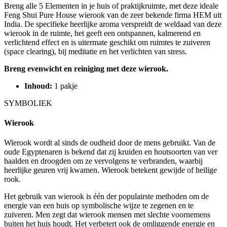
Breng alle 5 Elementen in je huis of praktijkruimte, met deze ideale
Feng Shui Pure House wierook van de zeer bekende firma HEM uit
India. De specifieke heerlijke aroma verspreidt de weldaad van deze
wierook in de ruimte, het geeft een ontspannen, kalmerend en
verlichtend effect en is uitermate geschikt om ruimtes te zuiveren
(space clearing), bij meditatie en het verlichten van stress.
Breng evenwicht en reiniging met deze wierook.
Inhoud:
1 pakje
SYMBOLIEK
Wierook
Wierook wordt al sinds de oudheid door de mens gebruikt. Van de
oude Egyptenaren is bekend dat zij kruiden en houtsoorten van ver
haalden en droogden om ze vervolgens te verbranden, waarbij
heerlijke geuren vrij kwamen. Wierook betekent gewijde of heilige
rook.
Het gebruik van wierook is één der populairste methoden om de
energie van een huis op symbolische wijze te zegenen en te
zuiveren. Men zegt dat wierook mensen met slechte voornemens
buiten het huis houdt. Het verbetert ook de omliggende energie en