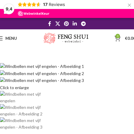
×
17
Reviews
9,4
0
MENU
€
0.0
Click to enlarge