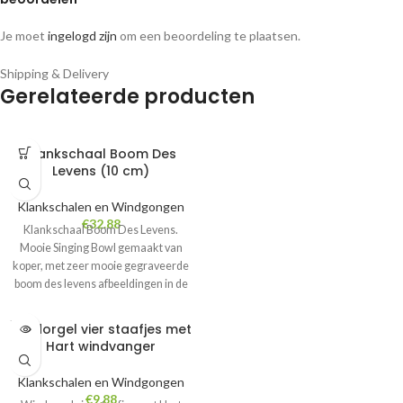
Je moet
ingelogd zijn
om een beoordeling te plaatsen.
Shipping & Delivery
Gerelateerde producten
Klankschaal Boom Des
Levens (10 cm)
Klankschalen en Windgongen
€
32.88
Klankschaal Boom Des Levens.
Mooie Singing Bowl gemaakt van
koper, met zeer mooie gegraveerde
boom des levens afbeeldingen in de
schaal. Deze klankschaal wordt
compleet geleverd met suède
SOLD
Windorgel vier staafjes met
OUT
afgewerkte houten klepelstok.
Hart windvanger
Diameter: ca. 10 cm
Klankschalen en Windgongen
€
9.88