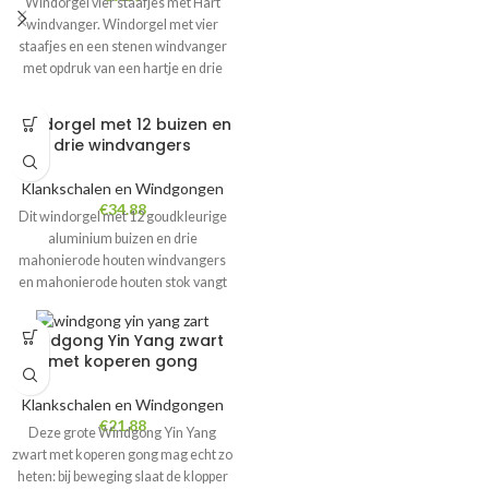
Windorgel vier staafjes met Hart
windvanger. Windorgel met vier
staafjes en een stenen windvanger
met opdruk van een hartje en drie
kraaltjes als klopper. Afmetingen: 35
cm
Windorgel met 12 buizen en
drie windvangers
Klankschalen en Windgongen
€
34.88
Dit windorgel met 12 goudkleurige
aluminium buizen en drie
mahonierode houten windvangers
en mahonierode houten stok vangt
elk zuchtje wind en geeft zachte
klingeltjes. Prachtig cadeau-artikel.
Windgong Yin Yang zwart
De windgong is ca. 70 cm lang en
met koperen gong
ongeveer 15 cm breed. Gewicht ca.
415 gram.
Klankschalen en Windgongen
€
21.88
Deze grote Windgong Yin Yang
zwart met koperen gong mag echt zo
heten: bij beweging slaat de klopper