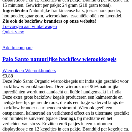
15 minuten. Gewicht per pakje: 24 gram (218 gram totaal).
Ingrediënten
Natuurlijke frankincense hars, joss-schors poeder,
houtpoeder, guar gom, wierookhars, essentiële oliën en lavendel.
Zie ook de backflow branders op onze website!
Toevoegen aan winkelwagen
Quick view
Add to compare
Palo Santo natuurlijke backflow wierookkegels
Wierook en Wierookhouders
€
9.88
Deze Palo Santo Organic wierookkegels uit India zijn geschikt voor
backflow wierookbranders. Deze wierook met 96% natuurlijke
ingrediënten wordt met aandacht en liefde handgemaakt in India.
Deze extra grote backflow kegels produceren een kalmerende en
heilige heerlijk geurende rook, die als een trage waterval langs de
backflow brander naar beneden stroomt. Wierook geeft een
ontspannen, kalmerend en verlichtend effect en is uitermate geschikt
om ruimtes te zuiveren (space clearing), bij meditatie en het
verlichten van stress. Er zitten en 6 pakjes in een kartonnen
displaydoosje en 12 kegeltjes in een pakje. Brandtijd per kegeltje ca.