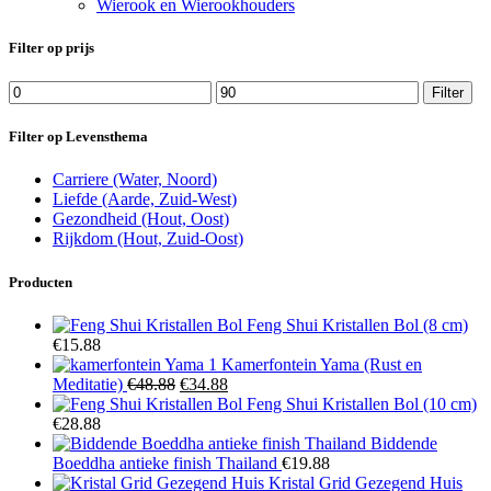
Wierook en Wierookhouders
Filter op prijs
Min.
Max.
Filter
prijs
prijs
Filter op Levensthema
Carriere (Water, Noord)
Liefde (Aarde, Zuid-West)
Gezondheid (Hout, Oost)
Rijkdom (Hout, Zuid-Oost)
Producten
Feng Shui Kristallen Bol (8 cm)
€
15.88
Kamerfontein Yama (Rust en
Oorspronkelijke
Huidige
Meditatie)
€
48.88
€
34.88
prijs
prijs
Feng Shui Kristallen Bol (10 cm)
was:
is:
€
28.88
€48.88.
€34.88.
Biddende
Boeddha antieke finish Thailand
€
19.88
Kristal Grid Gezegend Huis