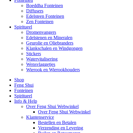
Fonteinen
Boeddha Fonteinen
Diffusers
Edelsteen Fonteinen
Zen Fonteinen
Spiritueel
Dromenvangers
Edelstenen en Mineralen
Geurolie en Oliebranders
Klankschalen en Windgongen
Stickers
Watervitalisering
Wensvlaggetjes
Wierook en Wierookhouders
Shop
Feng Shui
Fonteinen
Spiritueel
Info & Help
Over Feng Shui Webwinkel
Over Feng Shui Webwinkel
Klantenservice
Bestellen en Betalen
Verzending en Levering