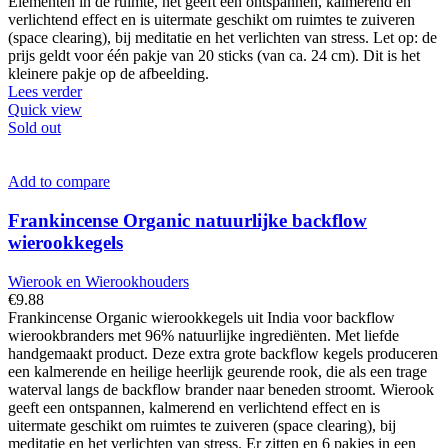
Elementen in de ruimte, het geeft een ontspannen, kalmerend en
verlichtend effect en is uitermate geschikt om ruimtes te zuiveren
(space clearing), bij meditatie en het verlichten van stress. Let op: de
prijs geldt voor één pakje van 20 sticks (van ca. 24 cm). Dit is het
kleinere pakje op de afbeelding.
Lees verder
Quick view
Sold out
Add to compare
Frankincense Organic natuurlijke backflow
wierookkegels
Wierook en Wierookhouders
€
9.88
Frankincense Organic wierookkegels uit India voor backflow
wierookbranders met 96% natuurlijke ingrediënten. Met liefde
handgemaakt product. Deze extra grote backflow kegels produceren
een kalmerende en heilige heerlijk geurende rook, die als een trage
waterval langs de backflow brander naar beneden stroomt. Wierook
geeft een ontspannen, kalmerend en verlichtend effect en is
uitermate geschikt om ruimtes te zuiveren (space clearing), bij
meditatie en het verlichten van stress. Er zitten en 6 pakjes in een