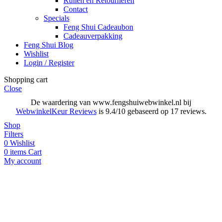
Ruilen en Retourneren
Contact
Specials
Feng Shui Cadeaubon
Cadeauverpakking
Feng Shui Blog
Wishlist
Login / Register
Shopping cart
Close
De waardering van www.fengshuiwebwinkel.nl bij
WebwinkelKeur Reviews
is 9.4/10 gebaseerd op 17 reviews.
Shop
Filters
0
Wishlist
0
items
Cart
My account