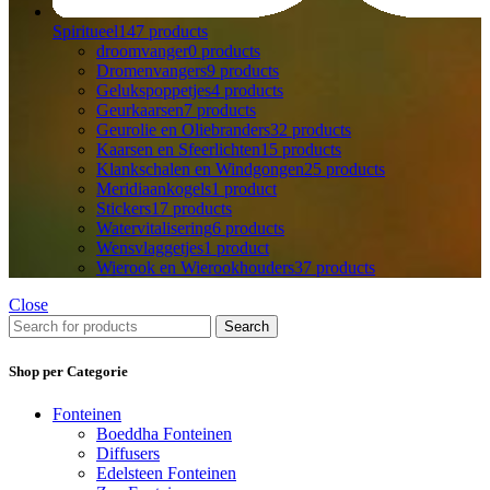
Spiritueel
147 products
droomvanger
0 products
Dromenvangers
9 products
Gelukspoppetjes
4 products
Geurkaarsen
7 products
Geurolie en Oliebranders
32 products
Kaarsen en Sfeerlichten
15 products
Klankschalen en Windgongen
25 products
Meridiaankogels
1 product
Stickers
17 products
Watervitalisering
6 products
Wensvlaggetjes
1 product
Wierook en Wierookhouders
37 products
Close
Search
Shop per Categorie
Fonteinen
Boeddha Fonteinen
Diffusers
Edelsteen Fonteinen