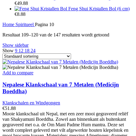
€
49.88
Feng Shui Kristallen Bol (6 cm)
€
8.88
Home
Spiritueel
Pagina 10
Resultaat 109–120 van de 147 resultaten wordt getoond
Show sidebar
Show
9
12
18
24
Add to compare
Nepalese Klankschaal van 7 Metalen (Medicijn
Boeddha)
Klankschalen en Windgongen
€
51.88
Mooie klankschaal uit Nepal, met een zeer mooi gegraveerd reliëf
van Shakyamuni Boeddha. Zowel aan binnenkant als buitenkant
gegraveerd met o.a. de Om Mani Padme Hum mantra. Deze set
wordt compleet geleverd met vilt afgewerkte houten klepelstok en
mooi brocante kussen. Materialen: messing Afmetingen: diameter