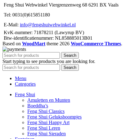
Feng Shui Webwinkel Viergrenzenweg 68 6291 BX Vaals
Tel: 0031(0)615851180
E-Mail:
info@fengshuiwebwinkel.nl
KvK-nummer: 71878211 (Lawyrup BV)
Btw-identificatienummer: NL858885013B01
Based on
WoodMart
theme
2026
WooCommerce Themes
.
Search
Start typing to see products you are looking for.
Search
Menu
Categories
Feng Shui
Amuletten en Munten
Boeddha’s
Feng Shui Classics
Feng Shui Geluksboompjes
Feng Shui Happy Art
Feng Shui Leren
Feng Shui Sieraden