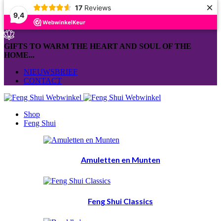
×
17
Reviews
9,4
GIFTS TO WARM THE HEART AND SOUL OF THE
HOME...
NIEUWSBRIEF
CONTACT
Shop
Feng Shui
Amuletten en Munten
Feng Shui Classics