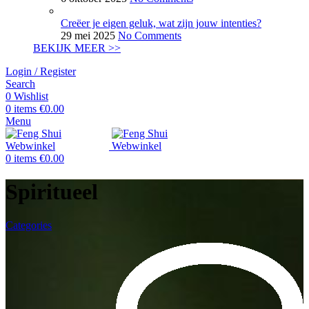
Creëer je eigen geluk, wat zijn jouw intenties?
29 mei 2025
No Comments
BEKIJK MEER >>
Login / Register
Search
0
Wishlist
0
items
€
0.00
Menu
0
items
€
0.00
Spiritueel
Categories