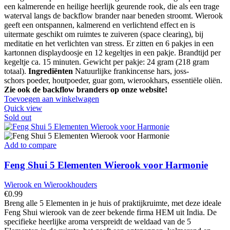
een kalmerende en heilige heerlijk geurende rook, die als een trage
waterval langs de backflow brander naar beneden stroomt. Wierook
geeft een ontspannen, kalmerend en verlichtend effect en is
uitermate geschikt om ruimtes te zuiveren (space clearing), bij
meditatie en het verlichten van stress. Er zitten en 6 pakjes in een
kartonnen displaydoosje en 12 kegeltjes in een pakje. Brandtijd per
kegeltje ca. 15 minuten. Gewicht per pakje: 24 gram (218 gram
totaal).
Ingrediënten
Natuurlijke frankincense hars, joss-
schors poeder, houtpoeder, guar gom, wierookhars, essentiële oliën.
Zie ook de backflow branders op onze website!
Toevoegen aan winkelwagen
Quick view
Sold out
Add to compare
Feng Shui 5 Elementen Wierook voor Harmonie
Wierook en Wierookhouders
€
0.99
Breng alle 5 Elementen in je huis of praktijkruimte, met deze ideale
Feng Shui wierook van de zeer bekende firma HEM uit India. De
specifieke heerlijke aroma verspreidt de weldaad van de 5