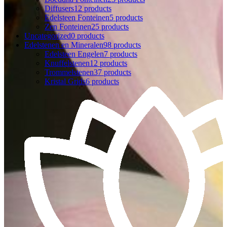
Diffusers
12 products
Edelsteen Fonteinen
5 products
Zen Fonteinen
25 products
Uncategorized
0 products
Edelstenen en Mineralen
98 products
Edelsteen Engelen
7 products
Knuffelstenen
12 products
Trommelstenen
37 products
Kristal Grids
6 products