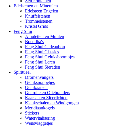
Zen Fonteinen
Edelstenen en Mineralen
Edelsteen Engelen
Knuffelstenen
Trommelstenen
Kristal Grids
Feng Shui
Amuletten en Munten
Boeddha's
Feng Shui Cadeaubon
Feng Shui Classics
Feng Shui Geluksboompjes
Feng Shui Leren
Feng Shui Sieraden
Spiritueel
Dromenvangers
Gelukspoppetjes
Geurkaarsen
Geurolie en Oliebranders
Kaarsen en Sfeerlichten
Klankschalen en Windgongen
Meridiaankogels
Stickers
Watervitalisering
Wensvlaggetjes