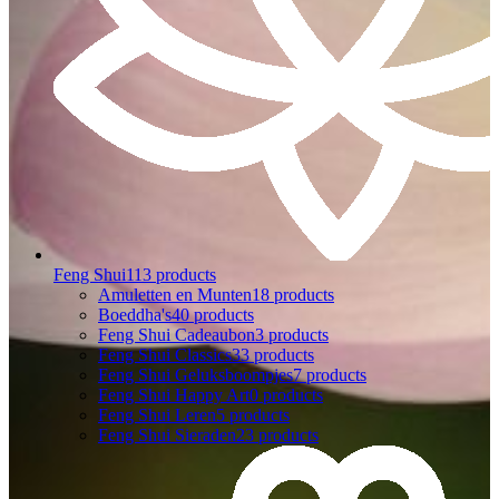
Feng Shui
113 products
Amuletten en Munten
18 products
Boeddha's
40 products
Feng Shui Cadeaubon
3 products
Feng Shui Classics
33 products
Feng Shui Geluksboompjes
7 products
Feng Shui Happy Art
0 products
Feng Shui Leren
5 products
Feng Shui Sieraden
23 products