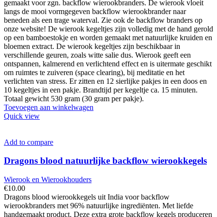
gemaakt voor zgn. backflow wierookbranders. De wierook vloeit
langs de mooi vormgegeven backflow wierookbrander naar
beneden als een trage waterval. Zie ook de backflow branders op
onze website! De wierook kegeltjes zijn volledig met de hand gerold
op een bamboestokje en worden gemaakt met natuurlijke kruiden en
bloemen extract. De wierook kegeltjes zijn beschikbaar in
verschillende geuren, zoals witte salie dus. Wierook geeft een
ontspannen, kalmerend en verlichtend effect en is uitermate geschikt
om ruimtes te zuiveren (space clearing), bij meditatie en het
verlichten van stress. Er zitten en 12 sierlijke pakjes in een doos en
10 kegeltjes in een pakje. Brandtijd per kegeltje ca. 15 minuten.
Totaal gewicht 530 gram (30 gram per pakje).
Toevoegen aan winkelwagen
Quick view
Add to compare
Dragons blood natuurlijke backflow wierookkegels
Wierook en Wierookhouders
€
10.00
Dragons blood wierookkegels uit India voor backflow
wierookbranders met 96% natuurlijke ingrediënten. Met liefde
handgemaakt product. Deze extra grote backflow kegels produceren