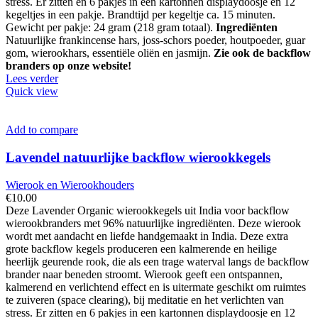
stress. Er zitten en 6 pakjes in een kartonnen displaydoosje en 12
kegeltjes in een pakje. Brandtijd per kegeltje ca. 15 minuten.
Gewicht per pakje: 24 gram (218 gram totaal).
Ingrediënten
Natuurlijke frankincense hars, joss-schors poeder, houtpoeder, guar
gom, wierookhars, essentiële oliën en jasmijn.
Zie ook de backflow
branders op onze website!
Lees verder
Quick view
Add to compare
Lavendel natuurlijke backflow wierookkegels
Wierook en Wierookhouders
€
10.00
Deze Lavender Organic wierookkegels uit India voor backflow
wierookbranders met 96% natuurlijke ingrediënten. Deze wierook
wordt met aandacht en liefde handgemaakt in India. Deze extra
grote backflow kegels produceren een kalmerende en heilige
heerlijk geurende rook, die als een trage waterval langs de backflow
brander naar beneden stroomt. Wierook geeft een ontspannen,
kalmerend en verlichtend effect en is uitermate geschikt om ruimtes
te zuiveren (space clearing), bij meditatie en het verlichten van
stress. Er zitten en 6 pakjes in een kartonnen displaydoosje en 12