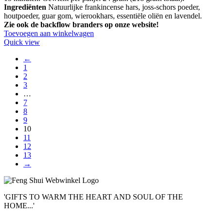
Ingrediënten
Natuurlijke frankincense hars, joss-schors poeder,
houtpoeder, guar gom, wierookhars, essentiële oliën en lavendel.
Zie ook de backflow branders op onze website!
Toevoegen aan winkelwagen
Quick view
←
1
2
3
…
7
8
9
10
11
12
13
→
'GIFTS TO WARM THE HEART AND SOUL OF THE
HOME...'