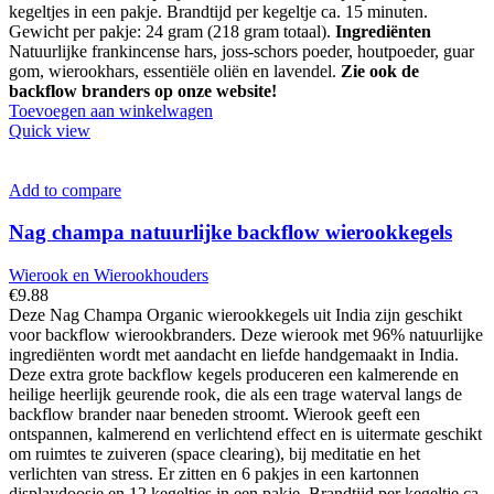
kegeltjes in een pakje. Brandtijd per kegeltje ca. 15 minuten.
Gewicht per pakje: 24 gram (218 gram totaal).
Ingrediënten
Natuurlijke frankincense hars, joss-schors poeder, houtpoeder, guar
gom, wierookhars, essentiële oliën en lavendel.
Zie ook de
backflow branders op onze website!
Toevoegen aan winkelwagen
Quick view
Add to compare
Nag champa natuurlijke backflow wierookkegels
Wierook en Wierookhouders
€
9.88
Deze Nag Champa Organic wierookkegels uit India zijn geschikt
voor backflow wierookbranders. Deze wierook met 96% natuurlijke
ingrediënten wordt met aandacht en liefde handgemaakt in India.
Deze extra grote backflow kegels produceren een kalmerende en
heilige heerlijk geurende rook, die als een trage waterval langs de
backflow brander naar beneden stroomt. Wierook geeft een
ontspannen, kalmerend en verlichtend effect en is uitermate geschikt
om ruimtes te zuiveren (space clearing), bij meditatie en het
verlichten van stress. Er zitten en 6 pakjes in een kartonnen
displaydoosje en 12 kegeltjes in een pakje. Brandtijd per kegeltje ca.