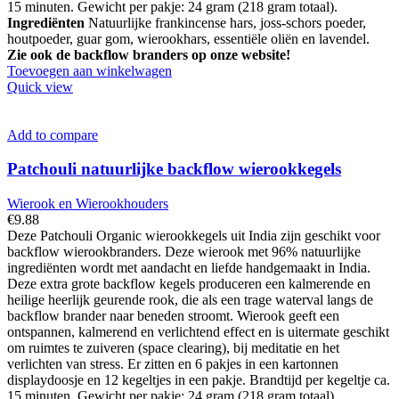
15 minuten. Gewicht per pakje: 24 gram (218 gram totaal).
Ingrediënten
Natuurlijke frankincense hars, joss-schors poeder,
houtpoeder, guar gom, wierookhars, essentiële oliën en lavendel.
Zie ook de backflow branders op onze website!
Toevoegen aan winkelwagen
Quick view
Add to compare
Patchouli natuurlijke backflow wierookkegels
Wierook en Wierookhouders
€
9.88
Deze Patchouli Organic wierookkegels uit India zijn geschikt voor
backflow wierookbranders. Deze wierook met 96% natuurlijke
ingrediënten wordt met aandacht en liefde handgemaakt in India.
Deze extra grote backflow kegels produceren een kalmerende en
heilige heerlijk geurende rook, die als een trage waterval langs de
backflow brander naar beneden stroomt. Wierook geeft een
ontspannen, kalmerend en verlichtend effect en is uitermate geschikt
om ruimtes te zuiveren (space clearing), bij meditatie en het
verlichten van stress. Er zitten en 6 pakjes in een kartonnen
displaydoosje en 12 kegeltjes in een pakje. Brandtijd per kegeltje ca.
15 minuten. Gewicht per pakje: 24 gram (218 gram totaal).