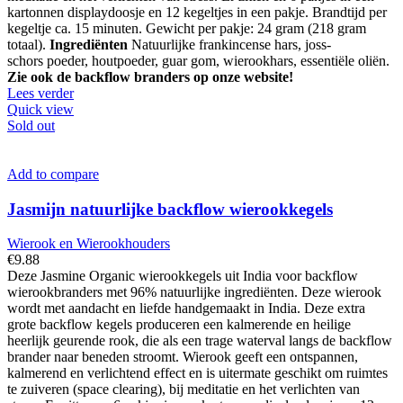
kartonnen displaydoosje en 12 kegeltjes in een pakje. Brandtijd per
kegeltje ca. 15 minuten. Gewicht per pakje: 24 gram (218 gram
totaal).
Ingrediënten
Natuurlijke frankincense hars, joss-
schors poeder, houtpoeder, guar gom, wierookhars, essentiële oliën.
Zie ook de backflow branders op onze website!
Lees verder
Quick view
Sold out
Add to compare
Jasmijn natuurlijke backflow wierookkegels
Wierook en Wierookhouders
€
9.88
Deze Jasmine Organic wierookkegels uit India voor backflow
wierookbranders met 96% natuurlijke ingrediënten. Deze wierook
wordt met aandacht en liefde handgemaakt in India. Deze extra
grote backflow kegels produceren een kalmerende en heilige
heerlijk geurende rook, die als een trage waterval langs de backflow
brander naar beneden stroomt. Wierook geeft een ontspannen,
kalmerend en verlichtend effect en is uitermate geschikt om ruimtes
te zuiveren (space clearing), bij meditatie en het verlichten van