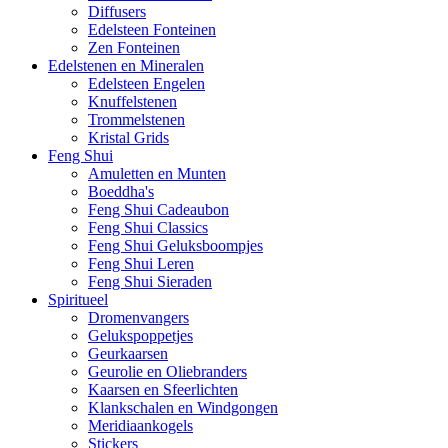
Diffusers
Edelsteen Fonteinen
Zen Fonteinen
Edelstenen en Mineralen
Edelsteen Engelen
Knuffelstenen
Trommelstenen
Kristal Grids
Feng Shui
Amuletten en Munten
Boeddha's
Feng Shui Cadeaubon
Feng Shui Classics
Feng Shui Geluksboompjes
Feng Shui Leren
Feng Shui Sieraden
Spiritueel
Dromenvangers
Gelukspoppetjes
Geurkaarsen
Geurolie en Oliebranders
Kaarsen en Sfeerlichten
Klankschalen en Windgongen
Meridiaankogels
Stickers