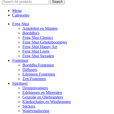
Search
Menu
Categories
Feng Shui
Amuletten en Munten
Boeddha’s
Feng Shui Classics
Feng Shui Geluksboompjes
Feng Shui Happy Art
Feng Shui Leren
Feng Shui Sieraden
Fonteinen
Boeddha Fonteinen
Diffusers
Edelsteen Fonteinen
Zen Fonteinen
Spiritueel
Dromenvangers
Edelstenen en Mineralen
Geurolie en Oliebranders
Klankschalen en Windgongen
Stickers
Watervitalisering