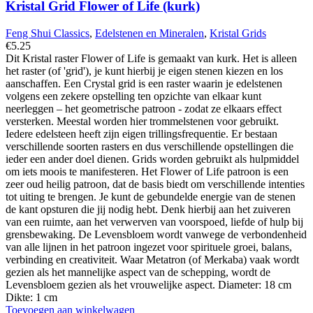
Kristal Grid Flower of Life (kurk)
Feng Shui Classics
,
Edelstenen en Mineralen
,
Kristal Grids
€
5.25
Dit Kristal raster Flower of Life is gemaakt van kurk. Het is alleen
het raster (of 'grid'), je kunt hierbij je eigen stenen kiezen en los
aanschaffen. Een Crystal grid is een raster waarin je edelstenen
volgens een zekere opstelling ten opzichte van elkaar kunt
neerleggen – het geometrische patroon - zodat ze elkaars effect
versterken. Meestal worden hier trommelstenen voor gebruikt.
Iedere edelsteen heeft zijn eigen trillingsfrequentie. Er bestaan
verschillende soorten rasters en dus verschillende opstellingen die
ieder een ander doel dienen. Grids worden gebruikt als hulpmiddel
om iets moois te manifesteren. Het Flower of Life patroon is een
zeer oud heilig patroon, dat de basis biedt om verschillende intenties
tot uiting te brengen. Je kunt de gebundelde energie van de stenen
de kant opsturen die jij nodig hebt. Denk hierbij aan het zuiveren
van een ruimte, aan het verwerven van voorspoed, liefde of hulp bij
grensbewaking. De Levensbloem wordt vanwege de verbondenheid
van alle lijnen in het patroon ingezet voor spirituele groei, balans,
verbinding en creativiteit. Waar Metatron (of Merkaba) vaak wordt
gezien als het mannelijke aspect van de schepping, wordt de
Levensbloem gezien als het vrouwelijke aspect. Diameter: 18 cm
Dikte: 1 cm
Toevoegen aan winkelwagen