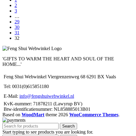
2
3
…
29
30
31
32
'GIFTS TO WARM THE HEART AND SOUL OF THE
HOME...'
Feng Shui Webwinkel Viergrenzenweg 68 6291 BX Vaals
Tel: 0031(0)615851180
E-Mail:
info@fengshuiwebwinkel.nl
KvK-nummer: 71878211 (Lawyrup BV)
Btw-identificatienummer: NL858885013B01
Based on
WoodMart
theme
2026
WooCommerce Themes
.
Search
Start typing to see products you are looking for.