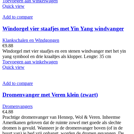
Toevoegen aan winkelwagen
Quick view
Add to compare
Windorgel vier staafjes met Yin Yang windvanger
Klankschalen en Windgongen
€
9.88
Windorgel met vier staafjes en een stenen windvanger met het yin
yang symbool en drie kraaltjes als klopper. Lengte: 35 cm
Toevoegen aan winkelwagen
Quick view
Add to compare
Dromenvanger met Veren klein (zwart)
Dromenvangers
€
4.88
Prachtige dromenvanger van Hennep, Wol & Veren. Inheemse
Amerikanen geloven dat de ruimte zowel met goede als slechte
dromen is gevuld. Wanneer je de dromenvanger boven (of in de
buurt van) je bed vrij ophangt, worden de dromen gevangen. De