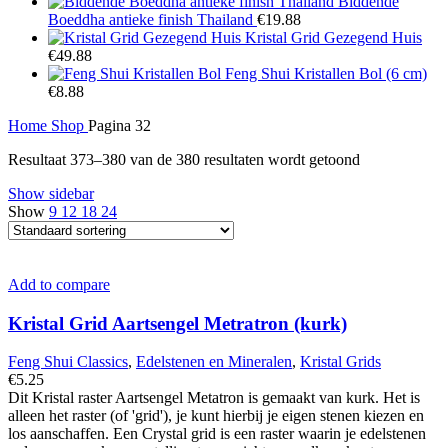
€48.88.
€34.88.
Biddende
Boeddha antieke finish Thailand
€
19.88
Kristal Grid Gezegend Huis
€
49.88
Feng Shui Kristallen Bol (6 cm)
€
8.88
Home
Shop
Pagina 32
Resultaat 373–380 van de 380 resultaten wordt getoond
Show sidebar
Show
9
12
18
24
Add to compare
Kristal Grid Aartsengel Metratron (kurk)
Feng Shui Classics
,
Edelstenen en Mineralen
,
Kristal Grids
€
5.25
Dit Kristal raster Aartsengel Metatron is gemaakt van kurk. Het is
alleen het raster (of 'grid'), je kunt hierbij je eigen stenen kiezen en
los aanschaffen. Een Crystal grid is een raster waarin je edelstenen