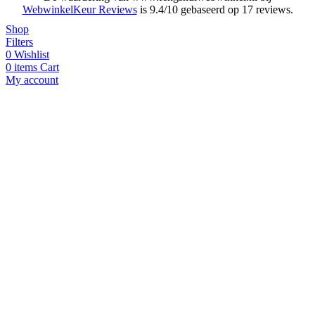
WebwinkelKeur Reviews
is 9.4/10 gebaseerd op 17 reviews.
Shop
Filters
0
Wishlist
0
items
Cart
My account