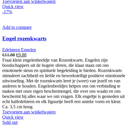
Toevoegen aan winkelwagen
Quick view
-17%
Add to compare
Engel rozenkwarts
Edelsteen Engelen
Oorspronkelijke
Huidige
€
11.88
€
9.88
prijs
prijs
Fraai klein engelenbeeldje van Rozenkwarts. Engelen zijn
was:
is:
boodschappers uit de hogere sferen, die klaar staan om ons
€11.88.
€9.88.
emotionele steun en spirituele begeleiding te bieden. Rozenkwarts
stimuleert zachtheid en liefde en bewerkstelligt positieve emotionele
uitwisseling. Met de rozenkwarts leert je (weer) van jezelf en van
anderen te houden. Engelenbeeldjes helpen ons om verbinding te
maken met onze eigen beschermengel, die over ons waakt en ons
beschermt bij alles waar we om vragen. Elk engeltje is gesneden uit
echt halfedelsteen en elk figuurtje heeft een unieke vorm en kleur.
Ca. 3,5 cm hoog
Toevoegen aan winkelwagen
Quick view
Sold out