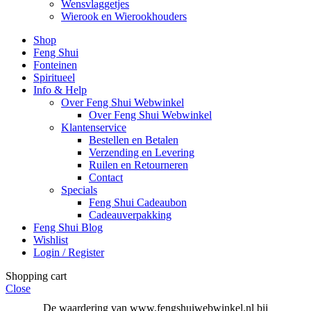
Wensvlaggetjes
Wierook en Wierookhouders
Shop
Feng Shui
Fonteinen
Spiritueel
Info & Help
Over Feng Shui Webwinkel
Over Feng Shui Webwinkel
Klantenservice
Bestellen en Betalen
Verzending en Levering
Ruilen en Retourneren
Contact
Specials
Feng Shui Cadeaubon
Cadeauverpakking
Feng Shui Blog
Wishlist
Login / Register
Shopping cart
Close
De waardering van www.fengshuiwebwinkel.nl bij