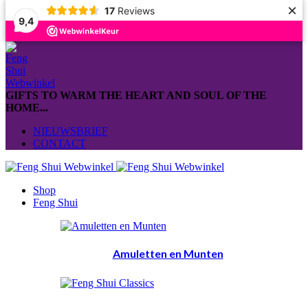
×
17
Reviews
9,4
GIFTS TO WARM THE HEART AND SOUL OF THE
HOME...
NIEUWSBRIEF
CONTACT
Shop
Feng Shui
Amuletten en Munten