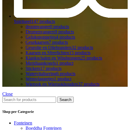
Spiritueel
147 products
droomvanger
0 products
Dromenvangers
9 products
Gelukspoppetjes
4 products
Geurkaarsen
7 products
Geurolie en Oliebranders
32 products
Kaarsen en Sfeerlichten
15 products
Klankschalen en Windgongen
25 products
Meridiaankogels
1 product
Stickers
17 products
Watervitalisering
6 products
Wensvlaggetjes
1 product
Wierook en Wierookhouders
37 products
Close
Search
Shop per Categorie
Fonteinen
Boeddha Fonteinen