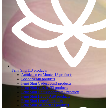
Feng Shui
113 products
Amuletten en Munten
18 products
Boeddha's
40 products
Feng Shui Cadeaubon
3 products
Feng Shui Classics
33 products
Feng Shui Geluksboompjes
7 products
Feng Shui Happy Art
0 products
Feng Shui Leren
5 products
Feng Shui Sieraden
23 products