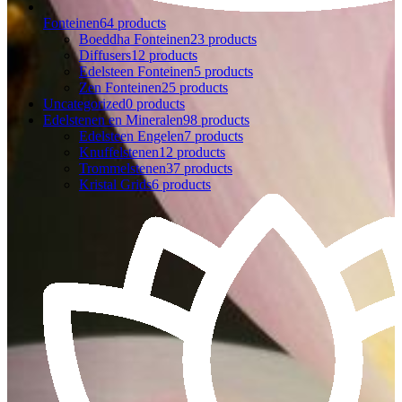
Fonteinen
64 products
Boeddha Fonteinen
23 products
Diffusers
12 products
Edelsteen Fonteinen
5 products
Zen Fonteinen
25 products
Uncategorized
0 products
Edelstenen en Mineralen
98 products
Edelsteen Engelen
7 products
Knuffelstenen
12 products
Trommelstenen
37 products
Kristal Grids
6 products