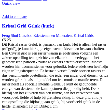
Quick view
Add to compare
Kristal Grid Geluk (kurk)
Feng Shui Classics
,
Edelstenen en Mineralen
,
Kristal Grids
€
5.25
Dit Kristal raster Geluk is gemaakt van kurk. Het is alleen het raster
(of 'grid'), je kunt hierbij je eigen stenen kiezen en los aanschaffen.
Een Crystal grid is een raster waarin je edelstenen volgens een
zekere opstelling ten opzichte van elkaar kunt neerleggen – het
geometrische patroon - zodat ze elkaars effect versterken. Meestal
worden hier trommelstenen voor gebruikt. Iedere edelsteen heeft zijn
eigen trillingsfrequentie. Er bestaan verschillende soorten rasters en
dus verschillende opstellingen die ieder een ander doel dienen. Grids
worden gebruikt als hulpmiddel om iets moois te manifesteren. Dit
raster heeft als speciale intentie Geluk. Je kunt de gebundelde
energie van de stenen de kant opsturen die jij nodig hebt. Denk
hierbij aan het zuiveren van een ruimte, aan het verwerven van
voorspoed, liefde of hulp bij grensbewaking. In deze grid vind je
een opstelling die bijdraagt aan geluk, bij voorbeeld geluk in de
liefde. Diameter: 18 cm Dikte: 1 cm