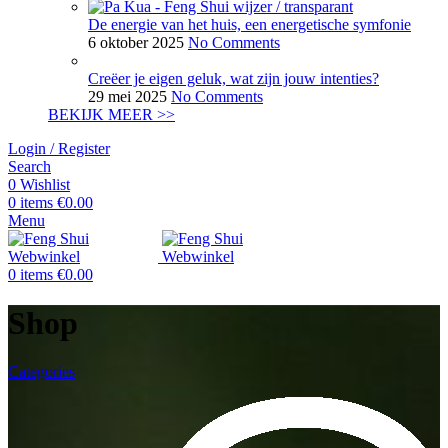
De energie van het huis, een energetische symfonie
6 oktober 2025
No Comments
Creëer je eigen geluk, wat zijn jouw intenties?
29 mei 2025
No Comments
BEKIJK MEER >>
Login / Register
Search
0
Wishlist
0
items
€
0.00
Menu
0
items
€
0.00
Shop
Categories