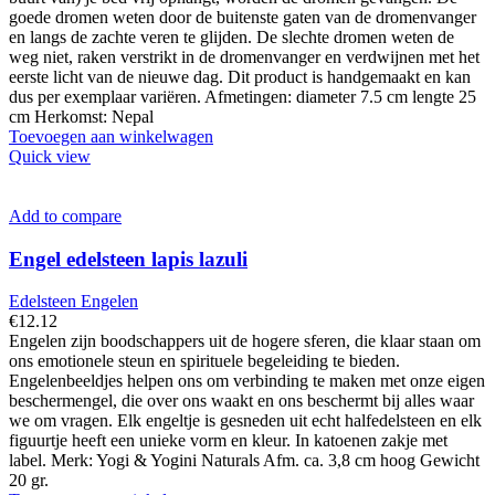
goede dromen weten door de buitenste gaten van de dromenvanger
en langs de zachte veren te glijden. De slechte dromen weten de
weg niet, raken verstrikt in de dromenvanger en verdwijnen met het
eerste licht van de nieuwe dag. Dit product is handgemaakt en kan
dus per exemplaar variëren. Afmetingen: diameter 7.5 cm lengte 25
cm Herkomst: Nepal
Toevoegen aan winkelwagen
Quick view
Add to compare
Engel edelsteen lapis lazuli
Edelsteen Engelen
€
12.12
Engelen zijn boodschappers uit de hogere sferen, die klaar staan om
ons emotionele steun en spirituele begeleiding te bieden.
Engelenbeeldjes helpen ons om verbinding te maken met onze eigen
beschermengel, die over ons waakt en ons beschermt bij alles waar
we om vragen. Elk engeltje is gesneden uit echt halfedelsteen en elk
figuurtje heeft een unieke vorm en kleur. In katoenen zakje met
label. Merk: Yogi & Yogini Naturals Afm. ca. 3,8 cm hoog Gewicht
20 gr.