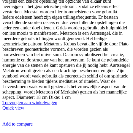
volgens een zekere opstelling ten opzichte van elkaar kunt
neerleggen – het geometrische patroon - zodat ze elkaars effect
versterken. Meestal worden hier trommelstenen voor gebruikt.
Iedere edelsteen heeft zijn eigen trillingsfrequentie. Er bestaan
verschillende soorten rasters en dus verschillende opstellingen die
ieder een ander doel dienen. Grids worden gebruikt als hulpmiddel
om iets moois te manifesteren. Metatron is een Aartsengel, die in
meerdere geloofsrichtingen wordt genoemd. Het heilige
geometrische patroon Metatrons Kubus bevat alle vijf de door Plato
beschreven geometrische vormen, die worden gezien als
bouwstenen van het universum. Daarom symboliseert het creatie,
harmonie en de structuur van het universum. Je kunt de gebundelde
energie van de stenen de kant opsturen die jij nodig hebt. Aartsengel
Metatron wordt gezien als een krachtige beschermer en gids. Zijn
symbool wordt vaak gebruikt als energetisch schild of om spirituele
bescherming te bieden tijdens meditaties of rituelen. Waar de
Levensbloem vaak wordt gezien als het vrouwelijke aspect van de
schepping, wordt Metatron (of Merkaba) gezien als het mannelijke
aspect. Diameter: 18 cm Dikte: 1 cm
Toevoegen aan winkelwagen
Quick view
Add to compare