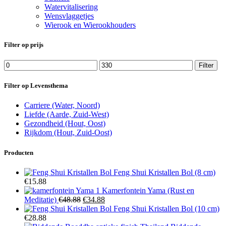
Watervitalisering
Wensvlaggetjes
Wierook en Wierookhouders
Filter op prijs
Min.
Max.
Filter
prijs
prijs
Filter op Levensthema
Carriere (Water, Noord)
Liefde (Aarde, Zuid-West)
Gezondheid (Hout, Oost)
Rijkdom (Hout, Zuid-Oost)
Producten
Feng Shui Kristallen Bol (8 cm)
€
15.88
Kamerfontein Yama (Rust en
Oorspronkelijke
Huidige
Meditatie)
€
48.88
€
34.88
prijs
prijs
Feng Shui Kristallen Bol (10 cm)
was:
is:
€
28.88