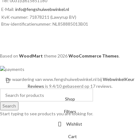
Tel: 0031(0)615851180
E-Mail:
info@fengshuiwebwinkel.nl
KvK-nummer: 71878211 (Lawyrup BV)
Btw-identificatienummer: NL858885013B01
Based on
WoodMart
theme
2026
WooCommerce Themes
.
De waardering van www.fengshuiwebwinkel.nl bij
WebwinkelKeur
Reviews
is 9.4/10 gebaseerd op 17 reviews.
Shop
Search
Filters
Start typing to see products you are looking for.
Wishlist
Cart