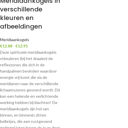
Meridiaankogels in
verschillende
kleuren en
afbeeldingen
Meridiaankogels
€
12.88
-
€
12.95
Deze spirituele meridiaankogels
stimuleren (bij het draaien) de
reflexzones die zich in de
handpalmen bevinden waardoor
energie vrij komt die via de
meridianen naar de verschillende
lichaamszones gevoerd wordt. Dit
kan een helende en verlichtende
werking hebben bij klachten! De
meridiaankogels zijn hol van
binnen, en binnenin zitten
belletjes, die een rustgevend
getingel laten horen als je ze door