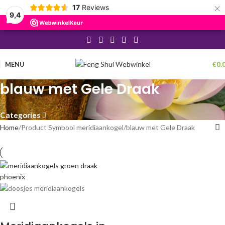
×
17
Reviews
9,4
MENU
€
0.
blauw met Gele Draak
Categories
Home
Product Symbool meridiaankogel
blauw met Gele Draak