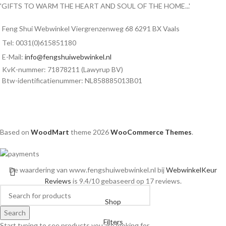
'GIFTS TO WARM THE HEART AND SOUL OF THE HOME...'
Feng Shui Webwinkel Viergrenzenweg 68 6291 BX Vaals
Tel: 0031(0)615851180
E-Mail:
info@fengshuiwebwinkel.nl
KvK-nummer: 71878211 (Lawyrup BV)
Btw-identificatienummer: NL858885013B01
Based on
WoodMart
theme
2026
WooCommerce Themes
.
De waardering van www.fengshuiwebwinkel.nl bij
WebwinkelKeur
Reviews
is 9.4/10 gebaseerd op 17 reviews.
Shop
Search
Filters
Start typing to see products you are looking for.