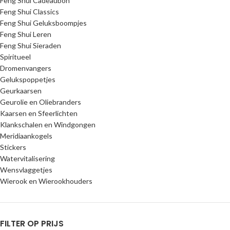
Feng Shui Cadeaubon
Feng Shui Classics
Feng Shui Geluksboompjes
Feng Shui Leren
Feng Shui Sieraden
Spiritueel
Dromenvangers
Gelukspoppetjes
Geurkaarsen
Geurolie en Oliebranders
Kaarsen en Sfeerlichten
Klankschalen en Windgongen
Meridiaankogels
Stickers
Watervitalisering
Wensvlaggetjes
Wierook en Wierookhouders
FILTER OP PRIJS