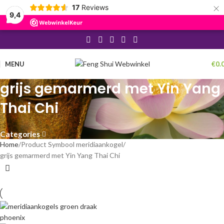
×
17
Reviews
9,4
MENU
€
0.
grijs gemarmerd met Yin Yang
Thai Chi
Categories
Home
Product Symbool meridiaankogel
grijs gemarmerd met Yin Yang Thai Chi