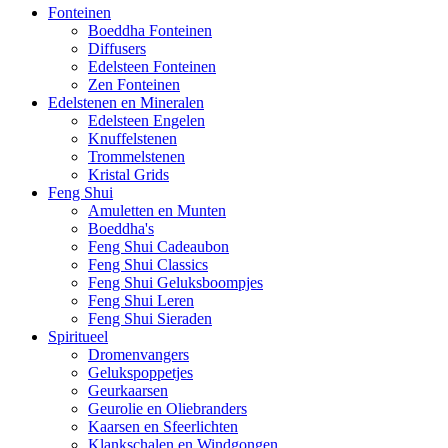
Fonteinen
Boeddha Fonteinen
Diffusers
Edelsteen Fonteinen
Zen Fonteinen
Edelstenen en Mineralen
Edelsteen Engelen
Knuffelstenen
Trommelstenen
Kristal Grids
Feng Shui
Amuletten en Munten
Boeddha's
Feng Shui Cadeaubon
Feng Shui Classics
Feng Shui Geluksboompjes
Feng Shui Leren
Feng Shui Sieraden
Spiritueel
Dromenvangers
Gelukspoppetjes
Geurkaarsen
Geurolie en Oliebranders
Kaarsen en Sfeerlichten
Klankschalen en Windgongen