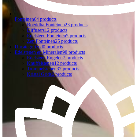
Fonteinen
64 products
Boeddha Fonteinen
23 products
Diffusers
12 products
Edelsteen Fonteinen
5 products
Zen Fonteinen
25 products
Uncategorized
0 products
Edelstenen en Mineralen
98 products
Edelsteen Engelen
7 products
Knuffelstenen
12 products
Trommelstenen
37 products
Kristal Grids
6 products