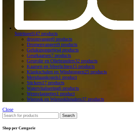
Spiritueel
147 products
droomvanger
0 products
Dromenvangers
9 products
Gelukspoppetjes
4 products
Geurkaarsen
7 products
Geurolie en Oliebranders
32 products
Kaarsen en Sfeerlichten
15 products
Klankschalen en Windgongen
25 products
Meridiaankogels
1 product
Stickers
17 products
Watervitalisering
6 products
Wensvlaggetjes
1 product
Wierook en Wierookhouders
37 products
Close
Search
Shop per Categorie