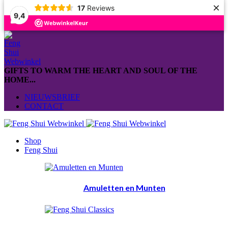
×
17
Reviews
9,4
GIFTS TO WARM THE HEART AND SOUL OF THE
HOME...
NIEUWSBRIEF
CONTACT
Shop
Feng Shui
Amuletten en Munten