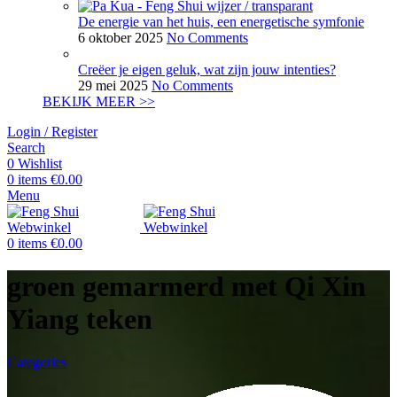
De energie van het huis, een energetische symfonie
6 oktober 2025
No Comments
Creëer je eigen geluk, wat zijn jouw intenties?
29 mei 2025
No Comments
BEKIJK MEER >>
Login / Register
Search
0
Wishlist
0
items
€
0.00
Menu
0
items
€
0.00
groen gemarmerd met Qi Xin
Yiang teken
Categories