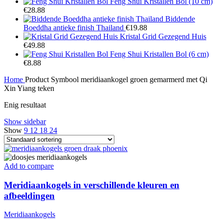
prijs
prijs
Feng Shui Kristallen Bol (10 cm)
was:
is:
€
28.88
€48.88.
€34.88.
Biddende
Boeddha antieke finish Thailand
€
19.88
Kristal Grid Gezegend Huis
€
49.88
Feng Shui Kristallen Bol (6 cm)
€
8.88
Home
Product Symbool meridiaankogel
groen gemarmerd met Qi
Xin Yiang teken
Enig resultaat
Show sidebar
Show
9
12
18
24
Add to compare
Meridiaankogels in verschillende kleuren en
afbeeldingen
Meridiaankogels