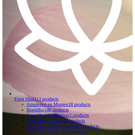
Feng Shui
113 products
Amuletten en Munten
18 products
Boeddha's
40 products
Feng Shui Cadeaubon
3 products
Feng Shui Classics
33 products
Feng Shui Geluksboompjes
7 products
Feng Shui Happy Art
0 products