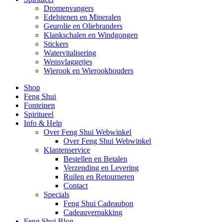
Dromenvangers
Edelstenen en Mineralen
Geurolie en Oliebranders
Klankschalen en Windgongen
Stickers
Watervitalisering
Wensvlaggetjes
Wierook en Wierookhouders
Shop
Feng Shui
Fonteinen
Spiritueel
Info & Help
Over Feng Shui Webwinkel
Over Feng Shui Webwinkel
Klantenservice
Bestellen en Betalen
Verzending en Levering
Ruilen en Retourneren
Contact
Specials
Feng Shui Cadeaubon
Cadeauverpakking
Feng Shui Blog