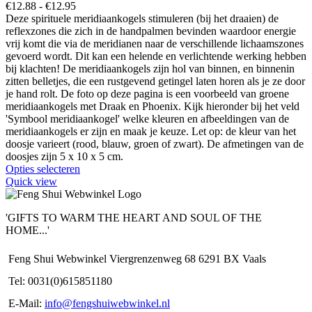
Prijsklasse:
€
12.88
-
€
12.95
€12.88
Deze spirituele meridiaankogels stimuleren (bij het draaien) de
tot
reflexzones die zich in de handpalmen bevinden waardoor energie
€12.95
vrij komt die via de meridianen naar de verschillende lichaamszones
gevoerd wordt. Dit kan een helende en verlichtende werking hebben
bij klachten! De meridiaankogels zijn hol van binnen, en binnenin
zitten belletjes, die een rustgevend getingel laten horen als je ze door
je hand rolt. De foto op deze pagina is een voorbeeld van groene
meridiaankogels met Draak en Phoenix. Kijk hieronder bij het veld
'Symbool meridiaankogel' welke kleuren en afbeeldingen van de
meridiaankogels er zijn en maak je keuze. Let op: de kleur van het
doosje varieert (rood, blauw, groen of zwart). De afmetingen van de
doosjes zijn 5 x 10 x 5 cm.
Dit
Opties selecteren
product
Quick view
heeft
meerdere
'GIFTS TO WARM THE HEART AND SOUL OF THE
variaties.
HOME...'
Deze
optie
kan
Feng Shui Webwinkel Viergrenzenweg 68 6291 BX Vaals
gekozen
Tel: 0031(0)615851180
worden
op
E-Mail:
info@fengshuiwebwinkel.nl
de