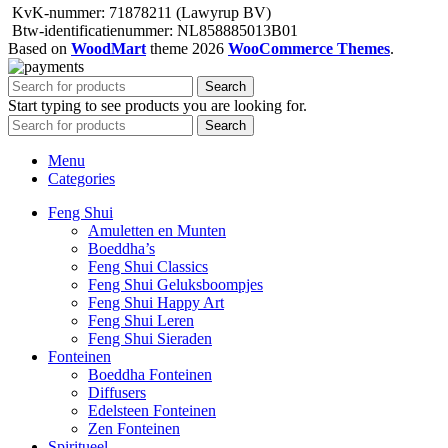
productpagina
KvK-nummer: 71878211 (Lawyrup BV)
Btw-identificatienummer: NL858885013B01
Based on
WoodMart
theme
2026
WooCommerce Themes
.
Search
Start typing to see products you are looking for.
Search
Menu
Categories
Feng Shui
Amuletten en Munten
Boeddha’s
Feng Shui Classics
Feng Shui Geluksboompjes
Feng Shui Happy Art
Feng Shui Leren
Feng Shui Sieraden
Fonteinen
Boeddha Fonteinen
Diffusers
Edelsteen Fonteinen
Zen Fonteinen
Spiritueel