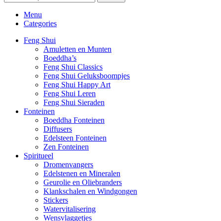
Menu
Categories
Feng Shui
Amuletten en Munten
Boeddha’s
Feng Shui Classics
Feng Shui Geluksboompjes
Feng Shui Happy Art
Feng Shui Leren
Feng Shui Sieraden
Fonteinen
Boeddha Fonteinen
Diffusers
Edelsteen Fonteinen
Zen Fonteinen
Spiritueel
Dromenvangers
Edelstenen en Mineralen
Geurolie en Oliebranders
Klankschalen en Windgongen
Stickers
Watervitalisering
Wensvlaggetjes