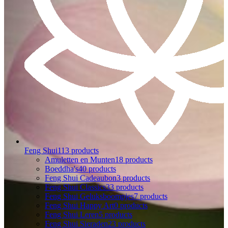
Feng Shui
113 products
Amuletten en Munten
18 products
Boeddha's
40 products
Feng Shui Cadeaubon
3 products
Feng Shui Classics
33 products
Feng Shui Geluksboompjes
7 products
Feng Shui Happy Art
0 products
Feng Shui Leren
5 products
Feng Shui Sieraden
23 products