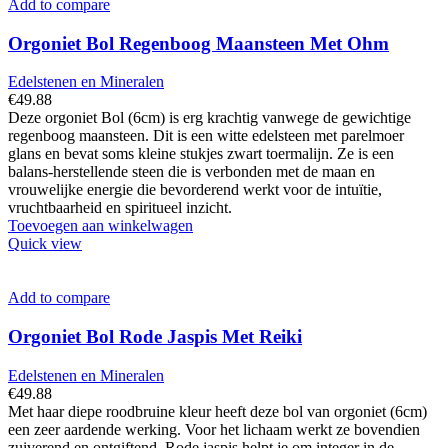
Add to compare
Orgoniet Bol Regenboog Maansteen Met Ohm
Edelstenen en Mineralen
€
49.88
Deze orgoniet Bol (6cm) is erg krachtig vanwege de gewichtige
regenboog maansteen. Dit is een witte edelsteen met parelmoer
glans en bevat soms kleine stukjes zwart toermalijn. Ze is een
balans-herstellende steen die is verbonden met de maan en
vrouwelijke energie die bevorderend werkt voor de intuïtie,
vruchtbaarheid en spiritueel inzicht.
Toevoegen aan winkelwagen
Quick view
Add to compare
Orgoniet Bol Rode Jaspis Met Reiki
Edelstenen en Mineralen
€
49.88
Met haar diepe roodbruine kleur heeft deze bol van orgoniet (6cm)
een zeer aardende werking. Voor het lichaam werkt ze bovendien
zuiverend en ontgiftend. Rode jaspis helpt je om integer in de