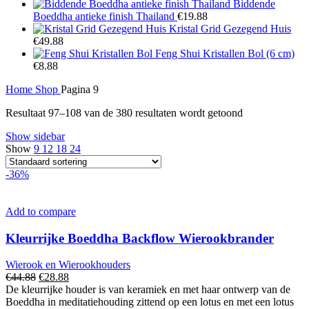
€48.88.
€34.88.
Biddende
Boeddha antieke finish Thailand
€
19.88
Kristal Grid Gezegend Huis
€
49.88
Feng Shui Kristallen Bol (6 cm)
€
8.88
Home
Shop
Pagina 9
Resultaat 97–108 van de 380 resultaten wordt getoond
Show sidebar
Show
9
12
18
24
-36%
Add to compare
Kleurrijke Boeddha Backflow Wierookbrander
Wierook en Wierookhouders
Oorspronkelijke
Huidige
€
44.88
€
28.88
prijs
prijs
De kleurrijke houder is van keramiek en met haar ontwerp van de
was:
is:
Boeddha in meditatiehouding zittend op een lotus en met een lotus