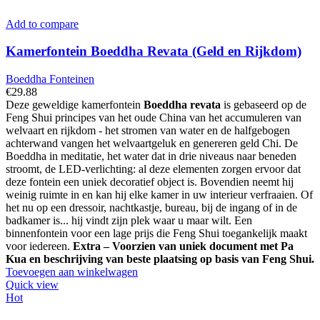
Add to compare
Kamerfontein Boeddha Revata (Geld en Rijkdom)
Boeddha Fonteinen
€
29.88
Deze geweldige kamerfontein
Boeddha revata
is gebaseerd op de
Feng Shui principes van het oude China van het accumuleren van
welvaart en rijkdom - het stromen van water en de halfgebogen
achterwand vangen het welvaartgeluk en genereren geld Chi. De
Boeddha in meditatie, het water dat in drie niveaus naar beneden
stroomt, de LED-verlichting: al deze elementen zorgen ervoor dat
deze fontein een uniek decoratief object is. Bovendien neemt hij
weinig ruimte in en kan hij elke kamer in uw interieur verfraaien. Of
het nu op een dressoir, nachtkastje, bureau, bij de ingang of in de
badkamer is... hij vindt zijn plek waar u maar wilt. Een
binnenfontein voor een lage prijs die Feng Shui toegankelijk maakt
voor iedereen.
Extra – Voorzien van uniek document met Pa
Kua en beschrijving van beste plaatsing op basis van Feng Shui.
Toevoegen aan winkelwagen
Quick view
Hot