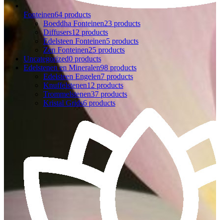
Fonteinen
64 products
Boeddha Fonteinen
23 products
Diffusers
12 products
Edelsteen Fonteinen
5 products
Zen Fonteinen
25 products
Uncategorized
0 products
Edelstenen en Mineralen
98 products
Edelsteen Engelen
7 products
Knuffelstenen
12 products
Trommelstenen
37 products
Kristal Grids
6 products