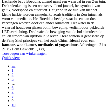
prijs
prijs
Lachende baby Boeddha, zittend naast een waterval in een Zen tuin.
was:
is:
De kralenketting is een wensvervullend juweel, het symbool van
€44.88.
€39.88.
geluk, voorspoed en autoriteit. Het grind in de tuin kan met het
kleine harkje worden aangeharkt, zoals traditie is in Zen-tuinen als
vorm van meditatie. Het Boeddha beeldje staat los en kan dus
vervangen worden door een ander ornament. Het water in de
waterval houdt een glazen bol in beweging, verlicht door gekleurde
LED-verlichting. De draaiende beweging van de bol stimuleert de
chi en stroom van rijkdom in je leven. Deze fontein is gebaseerd op
de Feng Shui principes van het oude China.
Ideaal voor een
kantoor, woonkamer, meditatie- of yogaruimte.
Afmetingen: 21 x
21 x 21 cm Gewicht: 1,3 kg
Toevoegen aan winkelwagen
Quick view
←
1
2
3
…
6
7
8
9
10