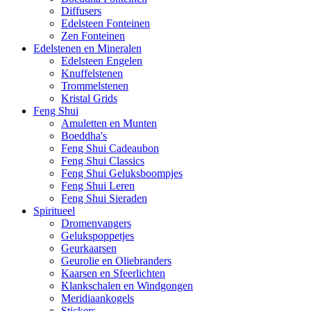
Diffusers
Edelsteen Fonteinen
Zen Fonteinen
Edelstenen en Mineralen
Edelsteen Engelen
Knuffelstenen
Trommelstenen
Kristal Grids
Feng Shui
Amuletten en Munten
Boeddha's
Feng Shui Cadeaubon
Feng Shui Classics
Feng Shui Geluksboompjes
Feng Shui Leren
Feng Shui Sieraden
Spiritueel
Dromenvangers
Gelukspoppetjes
Geurkaarsen
Geurolie en Oliebranders
Kaarsen en Sfeerlichten
Klankschalen en Windgongen
Meridiaankogels
Stickers