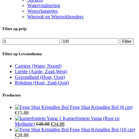
Watervitalisering
Wensvlaggetjes
Wierook en Wierookhouders
Filter op prijs
Min.
Max.
Filter
prijs
prijs
Filter op Levensthema
Carriere (Water, Noord)
Liefde (Aarde, Zuid-West)
Gezondheid (Hout, Oost)
Rijkdom (Hout, Zuid-Oost)
Producten
Feng Shui Kristallen Bol (8 cm)
€
15.88
Kamerfontein Yama (Rust en
Oorspronkelijke
Huidige
Meditatie)
€
48.88
€
34.88
prijs
prijs
Feng Shui Kristallen Bol (10 cm)
was:
is:
€
28.88