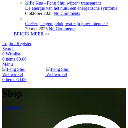
De energie van het huis, een energetische symfonie
6 oktober 2025
No Comments
Creëer je eigen geluk, wat zijn jouw intenties?
29 mei 2025
No Comments
BEKIJK MEER >>
Login / Register
Search
0
Wishlist
0
items
€
0.00
Menu
0
items
€
0.00
Shop
Categories