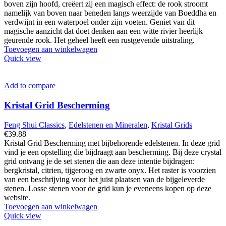
€44.88.
€28.88.
boven zijn hoofd, creëert zij een magisch effect: de rook stroomt
namelijk van boven naar beneden langs weerzijde van Boeddha en
verdwijnt in een waterpoel onder zijn voeten. Geniet van dit
magische aanzicht dat doet denken aan een witte rivier heerlijk
geurende rook. Het geheel heeft een rustgevende uitstraling.
Toevoegen aan winkelwagen
Quick view
Add to compare
Kristal Grid Bescherming
Feng Shui Classics
,
Edelstenen en Mineralen
,
Kristal Grids
€
39.88
Kristal Grid Bescherming met bijbehorende edelstenen. In deze grid
vind je een opstelling die bijdraagt aan bescherming. Bij deze crystal
grid ontvang je de set stenen die aan deze intentie bijdragen:
bergkristal, citrien, tijgeroog en zwarte onyx. Het raster is voorzien
van een beschrijving voor het juist plaatsen van de bijgeleverde
stenen. Losse stenen voor de grid kun je eveneens kopen op deze
website.
Toevoegen aan winkelwagen
Quick view