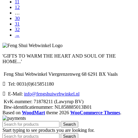
11
12
…
30
31
32
→
'GIFTS TO WARM THE HEART AND SOUL OF THE
HOME...'
Feng Shui Webwinkel Viergrenzenweg 68 6291 BX Vaals
Tel: 0031(0)615851180
E-Mail:
info@fengshuiwebwinkel.nl
KvK-nummer: 71878211 (Lawyrup BV)
Btw-identificatienummer: NL858885013B01
Based on
WoodMart
theme
2026
WooCommerce Themes
.
Search
Start typing to see products you are looking for.
Search