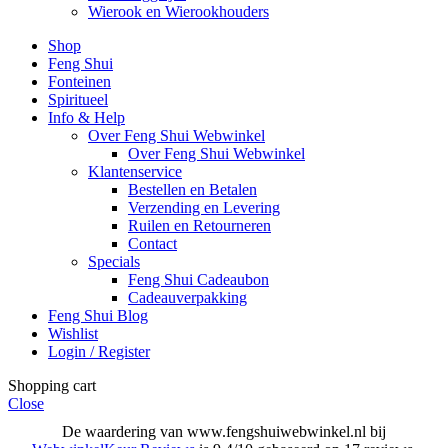
Wierook en Wierookhouders
Shop
Feng Shui
Fonteinen
Spiritueel
Info & Help
Over Feng Shui Webwinkel
Over Feng Shui Webwinkel
Klantenservice
Bestellen en Betalen
Verzending en Levering
Ruilen en Retourneren
Contact
Specials
Feng Shui Cadeaubon
Cadeauverpakking
Feng Shui Blog
Wishlist
Login / Register
Shopping cart
Close
De waardering van www.fengshuiwebwinkel.nl bij