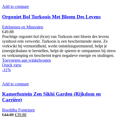
Add to compare
Orgoniet Bol Turkoois Met Bloem Des Levens
Edelstenen en Mineralen
€
49.88
Prachtige orgoniet bol (6cm) van Turkoois met bloem des levens
symbool erin verwerkt. Turkoois is een beschermende steen. Ze
verkwikt bij vermoeidheid, werkt ontstekingsremmend, helpt je
(energie)balans te herstellen, helpt de spieren te ontspannen bij stress
en verkramping en beschermt tegen negatieve energie en stralingen.
Toevoegen aan winkelwagen
Quick view
-11%
Add to compare
Kamerfontein Zen Sikhi Garden (Rijkdom en
Carrière)
Boeddha Fonteinen
Oorspronkelijke
Huidige
€
44.88
€
39.88