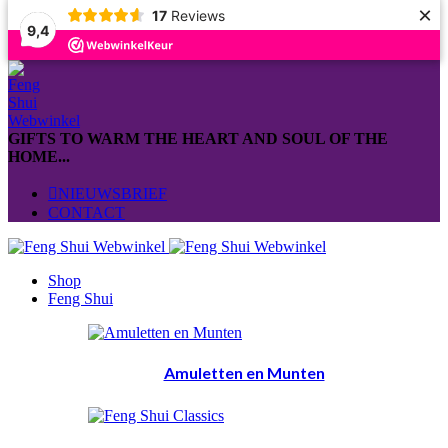
×
17
Reviews
9,4
GIFTS TO WARM THE HEART AND SOUL OF THE
HOME...
NIEUWSBRIEF
CONTACT
Shop
Feng Shui
Amuletten en Munten